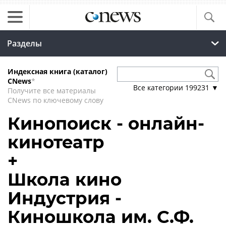
Разделы
Индексная книга (каталог)
CNews
*
Все категории
199231
▼
Получите все материалы
CNews по ключевому слову
Кинопоиск - онлайн-
кинотеатр
+
Школа кино
Индустрия -
Киношкола им. С.Ф.