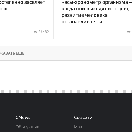
остепенно заселяет
часы-хронометр организма 
нью
когда они выходят из строя,
развитие человека
останавливается
36482
КАЗАТЬ ЕЩЕ
CNews
Соцсети
Об издании
Max