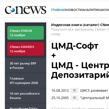
ГЛАВНАЯ
НОВОСТИ
АНАЛИТИКА
КО
Индексная книга (каталог) CNe
Получите все материалы CNews 
CNews FORUM
слову
12 ноября
ЦМД-Софт
CNews AWARDS
12 ноября
+
ЦМД - Цент
30 лет рынку ERP
в России
Депозитари
Главные
ИТ-сценарии
2026
16.08.2012
GMCS развивает 
10 лет российского
25.10.2005
"Центральный М
бэкапа
Российские ПАКи
* Страница-профиль компании, сис