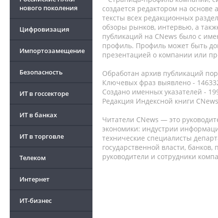
нового поколения
создается редактором на основе
тексты всех редакционных раздел
обзоры рынков, интервью, а такж
Цифровизация
публикаций на CNews было с име
профиль. Профиль может быть до
Импортозамещение
презентацией о компании или про
Безопасность
Обработан архив публикаций порт
Ключевых фраз выявлено - 146332
Создано именных указателей - 19
ИТ в госсекторе
Редакция Индексной книги CNews
ИТ в банках
Читатели CNews — это руководит
экономики: индустрии информаци
ИТ в торговле
технические специалисты депар
государственной власти, банков,
руководители и сотрудники комп
Телеком
Интернет
ИТ-бизнес