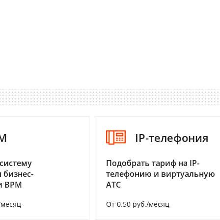
M
IP-телефония
систему
Подобрать тариф на IP-
 бизнес-
телефонию и виртуальную
и BPM
АТС
/месяц
От 0.50 руб./месяц