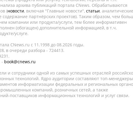
 анализа архива публикаций портала CNews. Обрабатываются
ов (
новости
, включая "Главные новости",
статьи
, аналитически
е содержание партнёрских проектов). Таким образом, чем боль
нем компании или продукта/услуги, тем более информативен
полнен (обогащен) дополнительной информацией, в т.ч.
дукте/услуге.
ала CNews.ru c 11.1998 до 08.2026 годы.
8, в очереди разбора - 724413.
9231.
 -
book@cnews.ru
ели и сотрудники одной из самых успешных отраслей российск
онных технологий. Ядро аудитории составляют топ-менеджеры
таментов информатизации федеральных и региональных орган
 промышленных компаний, розничных сетей, а также
аний-поставщиков информационных технологий и услуг связи.