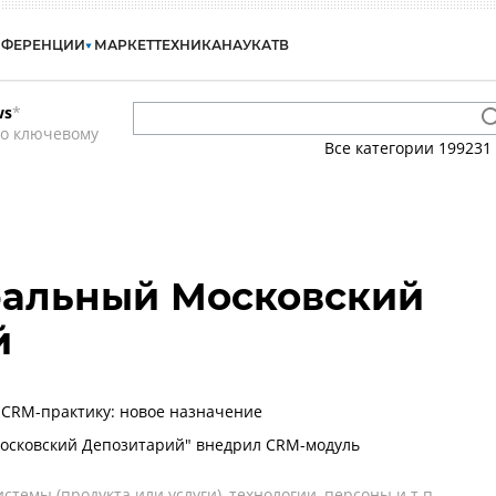
НФЕРЕНЦИИ
МАРКЕТ
ТЕХНИКА
НАУКА
ТВ
ws
*
по ключевому
Все категории
199231
ральный Московский
й
CRM-практику: новое назначение
осковский Депозитарий" внедрил CRM-модуль
темы (продукта или услуги), технологии, персоны и т.п.