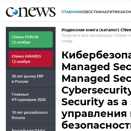
ГЛАВНАЯ
НОВОСТИ
АНАЛИТИКА
КО
Индексная книга (каталог) CNe
Получите все материалы CNews 
CNews FORUM
слову
12 ноября
Кибербезопа
CNews AWARDS
12 ноября
Managed Secu
Managed Secu
30 лет рынку ERP
в России
Cybersecurity
Главные
Security as a
ИТ-сценарии
2026
управления
10 лет российского
бэкапа
безопасност
Российские ПАКи