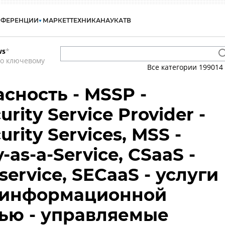
НФЕРЕНЦИИ
МАРКЕТ
ТЕХНИКА
НАУКА
ТВ
ws
*
по ключевому
Все категории
199014
сность - MSSP -
rity Service Provider -
rity Services, MSS -
-as-a-Service, CSaaS -
 service, SECaaS - услуги
 информационной
ью - управляемые