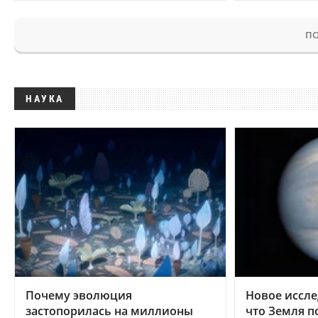
ПО
НАУКА
Почему эволюция
Новое иссле
застопорилась на миллионы
что Земля п