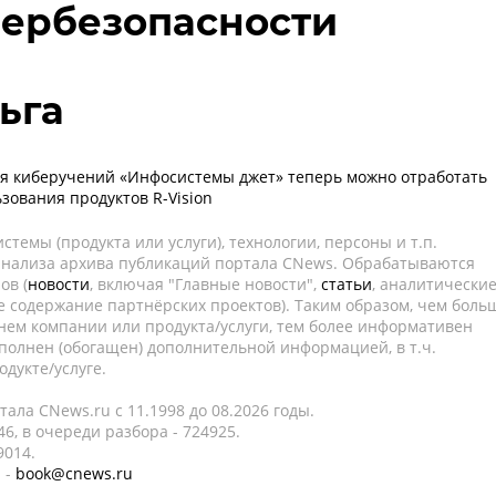
бербезопасности
ьга
я киберучений «Инфосистемы джет» теперь можно отработать
зования продуктов R-Vision
темы (продукта или услуги), технологии, персоны и т.п.
 анализа архива публикаций портала CNews. Обрабатываются
ов (
новости
, включая "Главные новости",
статьи
, аналитически
е содержание партнёрских проектов). Таким образом, чем боль
нем компании или продукта/услуги, тем более информативен
полнен (обогащен) дополнительной информацией, в т.ч.
дукте/услуге.
ала CNews.ru c 11.1998 до 08.2026 годы.
6, в очереди разбора - 724925.
9014.
 -
book@cnews.ru