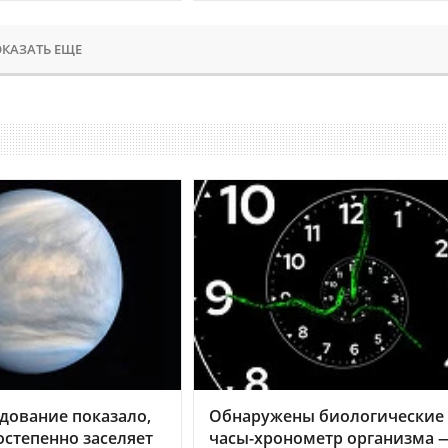
КАЗАТЬ ЕЩЕ
дование показало,
Обнаружены биологические
остепенно заселяет
часы-хронометр организма 