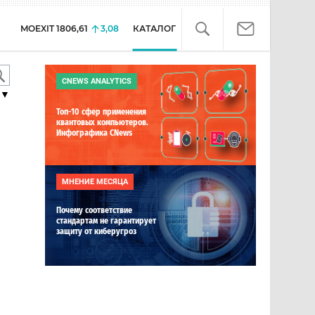
MOEXIT
1806,61
3,08
КАТАЛОГ
CNEWS ANALYTICS
▼
Топ-10 сфер применения
квантовых компьютеров.
Инфографика CNews
МНЕНИЕ МЕСЯЦА
Почему соответствие
стандартам не гарантирует
защиту от киберугроз