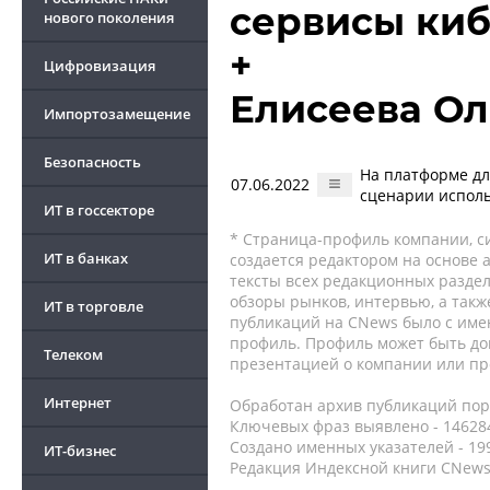
сервисы ки
нового поколения
+
Цифровизация
Елисеева Ол
Импортозамещение
Безопасность
На платформе дл
07.06.2022
сценарии исполь
ИТ в госсекторе
* Страница-профиль компании, сис
ИТ в банках
создается редактором на основе
тексты всех редакционных раздел
обзоры рынков, интервью, а такж
ИТ в торговле
публикаций на CNews было с име
профиль. Профиль может быть до
Телеком
презентацией о компании или про
Интернет
Обработан архив публикаций порт
Ключевых фраз выявлено - 146284
Создано именных указателей - 19
ИТ-бизнес
Редакция Индексной книги CNews