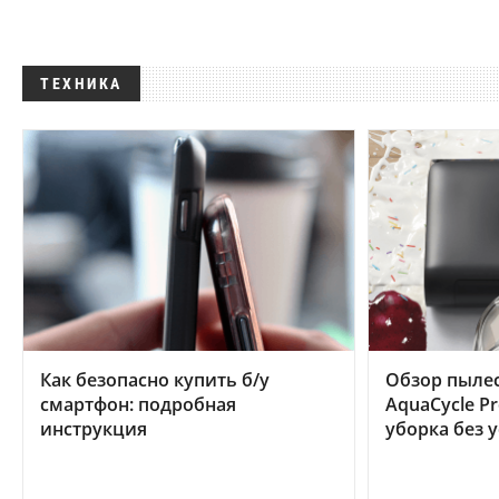
ТЕХНИКА
Как безопасно купить б/у
Обзор пылес
смартфон: подробная
AquaCycle Pr
инструкция
уборка без 