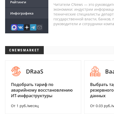
Рейтинги
Читатели CNews — это руководит
экономики: индустрии информаци
Инфографика
технические специалисты депар
государственной власти, банков,
руководители и сотрудники комп
CNEWSMARKET
DRaaS
Ba
Подобрать тариф по
Выбрать та
аварийному восстановлению
резервного
ИТ-инфраструктуры
данных
От 1 руб./месяц
От 0.03 руб./