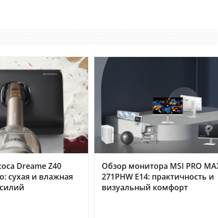
оса Dreame Z40
Обзор монитора MSI PRO MA
o: сухая и влажная
271PHW E14: практичность и
усилий
визуальный комфорт