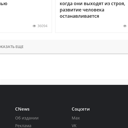
нью
когда они выходят из строя,
развитие человека
останавливается
36094
КАЗАТЬ ЕЩЕ
CNews
Соцсети
Об издании
Max
Реклама
VK