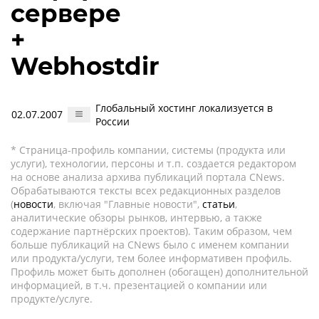
сервере
+
Webhostdir
Глобальный хостинг локализуется в
02.07.2007
России
* Страница-профиль компании, системы (продукта или
услуги), технологии, персоны и т.п. создается редактором
на основе анализа архива публикаций портала CNews.
Обрабатываются тексты всех редакционных разделов
(
новости
, включая "Главные новости",
статьи
,
аналитические обзоры рынков, интервью, а также
содержание партнёрских проектов). Таким образом, чем
больше публикаций на CNews было с именем компании
или продукта/услуги, тем более информативен профиль.
Профиль может быть дополнен (обогащен) дополнительной
информацией, в т.ч. презентацией о компании или
продукте/услуге.