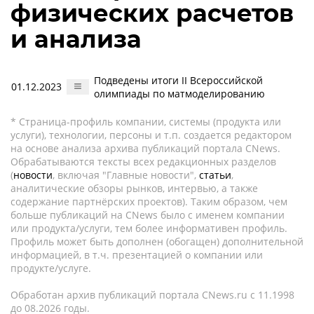
физических расчетов
и анализа
Подведены итоги II Всероссийской
01.12.2023
олимпиады по матмоделированию
* Страница-профиль компании, системы (продукта или
услуги), технологии, персоны и т.п. создается редактором
на основе анализа архива публикаций портала CNews.
Обрабатываются тексты всех редакционных разделов
(
новости
, включая "Главные новости",
статьи
,
аналитические обзоры рынков, интервью, а также
содержание партнёрских проектов). Таким образом, чем
больше публикаций на CNews было с именем компании
или продукта/услуги, тем более информативен профиль.
Профиль может быть дополнен (обогащен) дополнительной
информацией, в т.ч. презентацией о компании или
продукте/услуге.
Обработан архив публикаций портала CNews.ru c 11.1998
до 08.2026 годы.