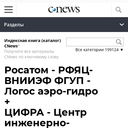
Разделы
Индексная книга (каталог)
CNews
*
Все категории
199124
▼
Получите все материалы
CNews по ключевому слову
Росатом - РФЯЦ-
ВНИИЭФ ФГУП -
Логос аэро-гидро
+
ЦИФРА - Центр
инженерно-