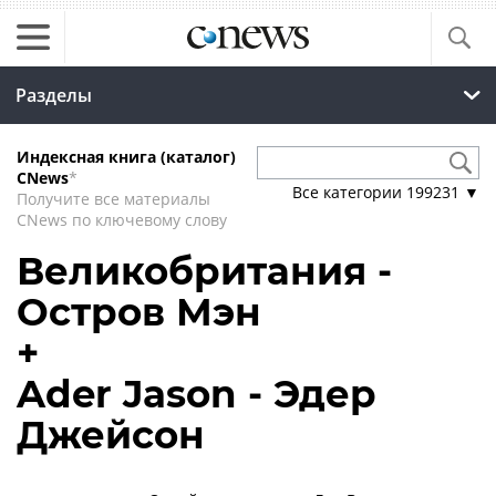
Разделы
Индексная книга (каталог)
CNews
*
Все категории
199231
▼
Получите все материалы
CNews по ключевому слову
Великобритания -
Остров Мэн
+
Ader Jason - Эдер
Джейсон