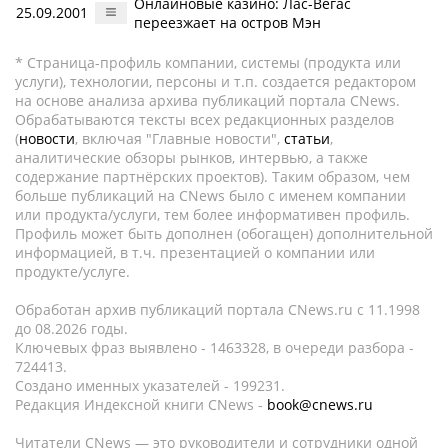
Онлайновые казино: Лас-Вегас
25.09.2001
переезжает на остров Мэн
* Страница-профиль компании, системы (продукта или
услуги), технологии, персоны и т.п. создается редактором
на основе анализа архива публикаций портала CNews.
Обрабатываются тексты всех редакционных разделов
(
новости
, включая "Главные новости",
статьи
,
аналитические обзоры рынков, интервью, а также
содержание партнёрских проектов). Таким образом, чем
больше публикаций на CNews было с именем компании
или продукта/услуги, тем более информативен профиль.
Профиль может быть дополнен (обогащен) дополнительной
информацией, в т.ч. презентацией о компании или
продукте/услуге.
Обработан архив публикаций портала CNews.ru c 11.1998
до 08.2026 годы.
Ключевых фраз выявлено - 1463328, в очереди разбора -
724413.
Создано именных указателей - 199231.
Редакция Индексной книги CNews -
book@cnews.ru
Читатели CNews — это руководители и сотрудники одной