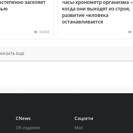
остепенно заселяет
часы-хронометр организма 
нью
когда они выходят из строя,
развитие человека
останавливается
36458
КАЗАТЬ ЕЩЕ
CNews
Соцсети
Об издании
Max