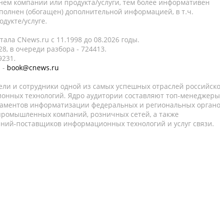
нем компании или продукта/услуги, тем более информативен
полнен (обогащен) дополнительной информацией, в т.ч.
дукте/услуге.
ала CNews.ru c 11.1998 до 08.2026 годы.
8, в очереди разбора - 724413.
9231.
 -
book@cnews.ru
ели и сотрудники одной из самых успешных отраслей российск
онных технологий. Ядро аудитории составляют топ-менеджеры
таментов информатизации федеральных и региональных орган
 промышленных компаний, розничных сетей, а также
аний-поставщиков информационных технологий и услуг связи.