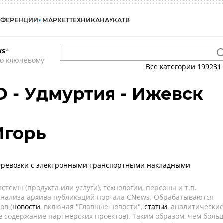
НФЕРЕНЦИИ
МАРКЕТ
ТЕХНИКА
НАУКА
ТВ
ws
*
по ключевому
Все категории
199231
О - Удмуртия - Ижевск
Игорь
перевозки с электронными транспортными накладными
темы (продукта или услуги), технологии, персоны и т.п.
 анализа архива публикаций портала CNews. Обрабатываются
ов (
новости
, включая "Главные новости",
статьи
, аналитически
е содержание партнёрских проектов). Таким образом, чем боль