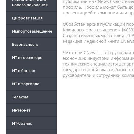
публикаций на CNews было с име
нового поколения
профиль. Профиль может быть до
презентацией о компании или про
Цифровизация
Обработан архив публикаций порт
Ключевых фраз выявлено - 146332
Импортозамещение
Создано именных указателей - 19
Редакция Индексной книги CNews
Безопасность
Читатели CNews — это руководит
ИТ в госсекторе
экономики: индустрии информаци
технические специалисты депар
государственной власти, банков,
ИТ в банках
руководители и сотрудники комп
ИТ в торговле
Телеком
Интернет
ИТ-бизнес