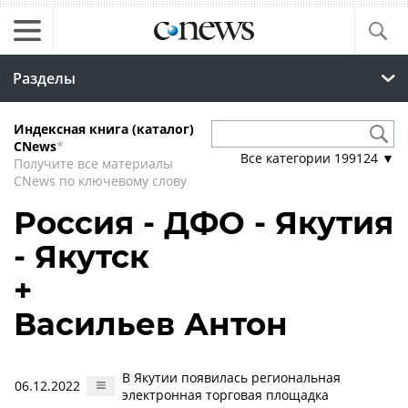
Разделы
Индексная книга (каталог)
CNews
*
Все категории
199124
▼
Получите все материалы
CNews по ключевому слову
Россия - ДФО - Якутия
- Якутск
+
Васильев Антон
В Якутии появилась региональная
06.12.2022
электронная торговая площадка