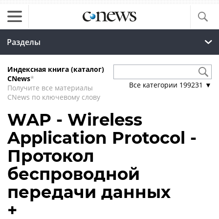
Разделы
Индексная книга (каталог)
CNews
*
Все категории
199231
▼
Получите все материалы
CNews по ключевому слову
WAP - Wireless
Application Protocol -
Протокол
беспроводной
передачи данных
+