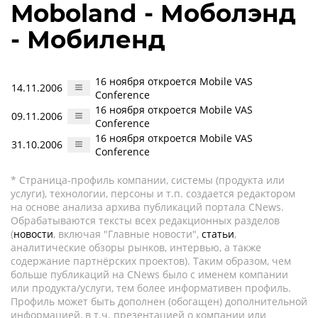
Moboland - Моболэнд
- Мобиленд
16 ноября откроется Mobile VAS
14.11.2006
Conference
16 ноября откроется Mobile VAS
09.11.2006
Conference
16 ноября откроется Mobile VAS
31.10.2006
Conference
* Страница-профиль компании, системы (продукта или
услуги), технологии, персоны и т.п. создается редактором
на основе анализа архива публикаций портала CNews.
Обрабатываются тексты всех редакционных разделов
(
новости
, включая "Главные новости",
статьи
,
аналитические обзоры рынков, интервью, а также
содержание партнёрских проектов). Таким образом, чем
больше публикаций на CNews было с именем компании
или продукта/услуги, тем более информативен профиль.
Профиль может быть дополнен (обогащен) дополнительной
информацией, в т.ч. презентацией о компании или