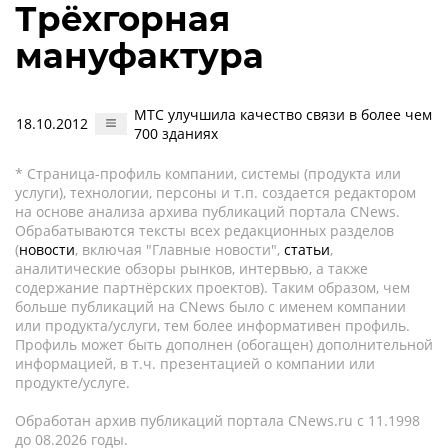
Трёхгорная
мануфактура
МТС улучшила качество связи в более чем
18.10.2012
700 зданиях
* Страница-профиль компании, системы (продукта или
услуги), технологии, персоны и т.п. создается редактором
на основе анализа архива публикаций портала CNews.
Обрабатываются тексты всех редакционных разделов
(
новости
, включая "Главные новости",
статьи
,
аналитические обзоры рынков, интервью, а также
содержание партнёрских проектов). Таким образом, чем
больше публикаций на CNews было с именем компании
или продукта/услуги, тем более информативен профиль.
Профиль может быть дополнен (обогащен) дополнительной
информацией, в т.ч. презентацией о компании или
продукте/услуге.
Обработан архив публикаций портала CNews.ru c 11.1998
до 08.2026 годы.