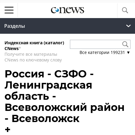
Разделы
Индексная книга (каталог)
CNews
*
Все категории
199231
▼
Получите все материалы
CNews по ключевому слову
Россия - СЗФО -
Ленинградская
область -
Всеволожский район
- Всеволожск
+