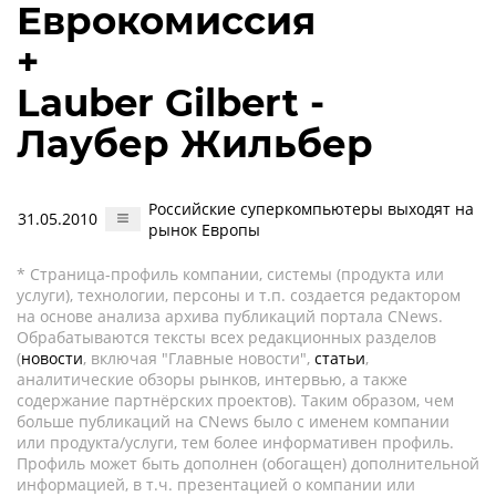
Еврокомиссия
+
Lauber Gilbert -
Лаубер Жильбер
Российские суперкомпьютеры выходят на
31.05.2010
рынок Европы
* Страница-профиль компании, системы (продукта или
услуги), технологии, персоны и т.п. создается редактором
на основе анализа архива публикаций портала CNews.
Обрабатываются тексты всех редакционных разделов
(
новости
, включая "Главные новости",
статьи
,
аналитические обзоры рынков, интервью, а также
содержание партнёрских проектов). Таким образом, чем
больше публикаций на CNews было с именем компании
или продукта/услуги, тем более информативен профиль.
Профиль может быть дополнен (обогащен) дополнительной
информацией, в т.ч. презентацией о компании или