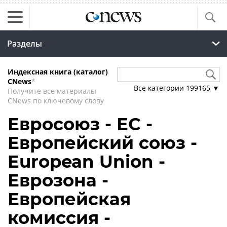
Разделы
Индексная книга (каталог)
CNews
*
Все категории
199165
▼
Получите все материалы
CNews по ключевому слову
Евросоюз - ЕС -
Европейский союз -
European Union -
Еврозона -
Европейская
комиссия -