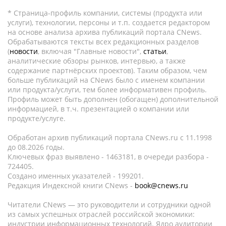
* Страница-профиль компании, системы (продукта или
услуги), технологии, персоны и т.п. создается редактором
на основе анализа архива публикаций портала CNews.
Обрабатываются тексты всех редакционных разделов
(
новости
, включая "Главные новости",
статьи
,
аналитические обзоры рынков, интервью, а также
содержание партнёрских проектов). Таким образом, чем
больше публикаций на CNews было с именем компании
или продукта/услуги, тем более информативен профиль.
Профиль может быть дополнен (обогащен) дополнительной
информацией, в т.ч. презентацией о компании или
продукте/услуге.
Обработан архив публикаций портала CNews.ru c 11.1998
до 08.2026 годы.
Ключевых фраз выявлено - 1463181, в очереди разбора -
724405.
Создано именных указателей - 199201.
Редакция Индексной книги CNews -
book@cnews.ru
Читатели CNews — это руководители и сотрудники одной
из самых успешных отраслей российской экономики:
индустрии информационных технологий. Ядро аудитории