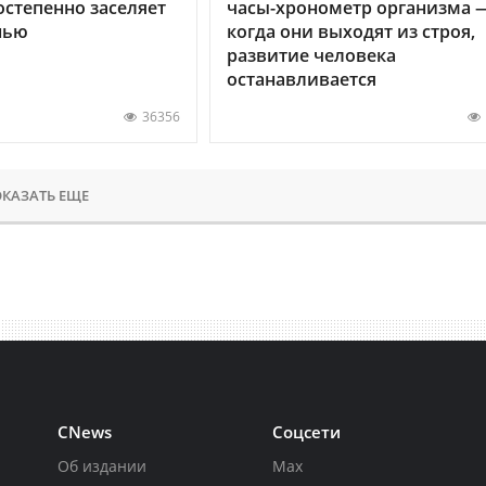
остепенно заселяет
часы-хронометр организма 
нью
когда они выходят из строя,
развитие человека
останавливается
36356
КАЗАТЬ ЕЩЕ
CNews
Соцсети
Об издании
Max