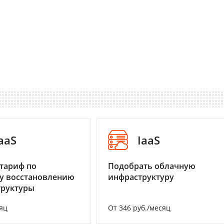
aaS
IaaS
тариф по
Подобрать облачную
у восстановлению
инфраструктуру
труктуры
яц
От 346 руб./месяц