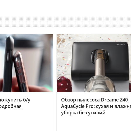
но купить б/у
Обзор пылесоса Dreame Z40
подробная
AquaCycle Pro: сухая и влажн
уборка без усилий