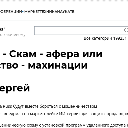
НФЕРЕНЦИИ
МАРКЕТ
ТЕХНИКА
НАУКА
ТВ
ws
*
по ключевому
Все категории
199231
 - Скам - афера или
тво - махинации
ергей
 & Russ будут вместе бороться с мошенничеством
uss внедрила на маркетплейсе ИИ-сервис для защиты продавцов
енническую схему с установкой программ удаленного доступа 