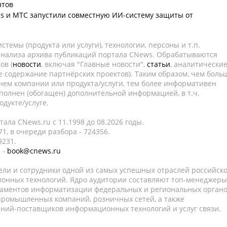
нтов
uss и МТС запустили совместную ИИ-систему защиты от
темы (продукта или услуги), технологии, персоны и т.п.
 анализа архива публикаций портала CNews. Обрабатываются
ов (
новости
, включая "Главные новости",
статьи
, аналитически
е содержание партнёрских проектов). Таким образом, чем боль
нем компании или продукта/услуги, тем более информативен
полнен (обогащен) дополнительной информацией, в т.ч.
дукте/услуге.
ала CNews.ru c 11.1998 до 08.2026 годы.
1, в очереди разбора - 724356.
9231.
 -
book@cnews.ru
ели и сотрудники одной из самых успешных отраслей российск
онных технологий. Ядро аудитории составляют топ-менеджеры
таментов информатизации федеральных и региональных орган
 промышленных компаний, розничных сетей, а также
аний-поставщиков информационных технологий и услуг связи.