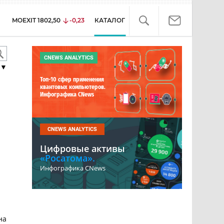
MOEXIT
1802,50
-0,23
КАТАЛОГ
CNEWS ANALYTICS
▼
Топ-10 сфер применения
квантовых компьютеров.
Инфографика CNews
CNEWS ANALYTICS
Цифровые активы
«Росатома».
Инфографика CNews
на