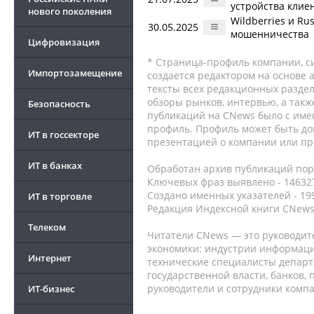
устройства клие
нового поколения
Wildberries и R
30.05.2025
мошенничества
Цифровизация
* Страница-профиль компании, сис
Импортозамещение
создается редактором на основе
тексты всех редакционных раздел
обзоры рынков, интервью, а такж
Безопасность
публикаций на CNews было с име
профиль. Профиль может быть до
ИТ в госсекторе
презентацией о компании или про
ИТ в банках
Обработан архив публикаций порт
Ключевых фраз выявлено - 146327
Создано именных указателей - 19
ИТ в торговле
Редакция Индексной книги CNews
Телеком
Читатели CNews — это руководит
экономики: индустрии информаци
Интернет
технические специалисты депар
государственной власти, банков,
руководители и сотрудники комп
ИТ-бизнес