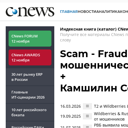
ГЛАВНАЯ
НОВОСТИ
АНАЛИТИКА
КО
Индексная книга (каталог) CNe
Получите все материалы CNews 
CNews FORUM
слову
12 ноября
Scam - Fraud
CNews AWARDS
12 ноября
мошенничес
+
30 лет рынку ERP
в России
Камшилин С
Главные
ИТ-сценарии
2026
16.03.2026
T2 и Wildberries
10 лет российского
Wildberries & R
бэкапа
19.09.2025
от мошенников
РВБ выявила мош
Российские ПАКи
21.07.2025