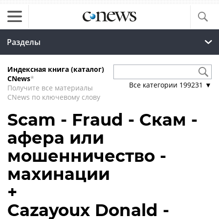
Разделы
Индексная книга (каталог)
CNews
*
Все категории
199231
▼
Получите все материалы
CNews по ключевому слову
Scam - Fraud - Скам -
афера или
мошенничество -
махинации
+
Cazayoux Donald -