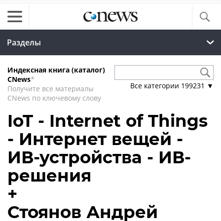
Разделы
Индексная книга (каталог)
CNews
*
Все категории
199231
▼
Получите все материалы
CNews по ключевому слову
IoT - Internet of Things
- Интернет вещей -
ИВ-устройства - ИВ-
решения
+
Стоянов Андрей