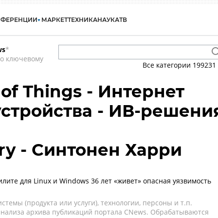
НФЕРЕНЦИИ
МАРКЕТ
ТЕХНИКА
НАУКА
ТВ
ws
*
по ключевому
Все категории
199231
t of Things - Интернет
устройства - ИВ-решени
ry - Синтонен Харри
илите для Linux и Windows 36 лет «живет» опасная уязвимость
темы (продукта или услуги), технологии, персоны и т.п.
 анализа архива публикаций портала CNews. Обрабатываются