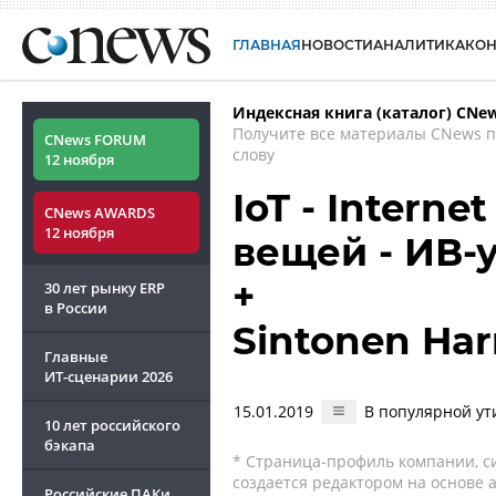
ГЛАВНАЯ
НОВОСТИ
АНАЛИТИКА
КО
Индексная книга (каталог) CNe
Получите все материалы CNews 
CNews FORUM
слову
12 ноября
IoT - Interne
CNews AWARDS
12 ноября
вещей - ИВ-
+
30 лет рынку ERP
в России
Sintonen Har
Главные
ИТ-сценарии
2026
15.01.2019
В популярной ут
10 лет российского
бэкапа
* Страница-профиль компании, сис
создается редактором на основе
Российские ПАКи