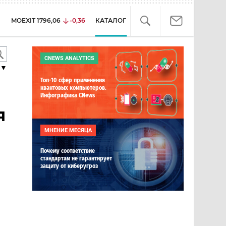
MOEXIT
1796,06
-0,36
КАТАЛОГ
CNEWS ANALYTICS
▼
Топ-10 сфер применения
квантовых компьютеров.
Инфографика CNews
я
МНЕНИЕ МЕСЯЦА
Почему соответствие
стандартам не гарантирует
защиту от киберугроз