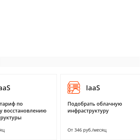
aaS
IaaS
тариф по
Подобрать облачную
у восстановлению
инфраструктуру
труктуры
яц
От 346 руб./месяц