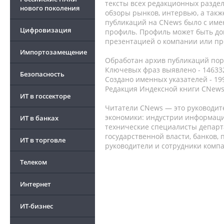
тексты всех редакционных раздел
нового поколения
обзоры рынков, интервью, а такж
публикаций на CNews было с име
Цифровизация
профиль. Профиль может быть до
презентацией о компании или про
Импортозамещение
Обработан архив публикаций порт
Ключевых фраз выявлено - 146332
Безопасность
Создано именных указателей - 19
Редакция Индексной книги CNews
ИТ в госсекторе
Читатели CNews — это руководит
экономики: индустрии информаци
ИТ в банках
технические специалисты депар
государственной власти, банков,
ИТ в торговле
руководители и сотрудники комп
Телеком
Интернет
ИТ-бизнес