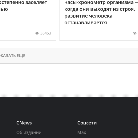
остепенно заселяет
часы-хронометр организма 
нью
когда они выходят из строя,
развитие человека
останавливается
36453
КАЗАТЬ ЕЩЕ
CNews
Соцсети
Об издании
Max