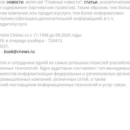
ов (
новости
, включая "Главные новости",
статьи
, аналитически
е содержание партнёрских проектов). Таким образом, чем боль
нем компании или продукта/услуги, тем более информативен
полнен (обогащен) дополнительной информацией, в т.ч.
дукте/услуге.
ала CNews.ru c 11.1998 до 08.2026 годы.
8, в очереди разбора - 724413.
9231.
 -
book@cnews.ru
ели и сотрудники одной из самых успешных отраслей российск
онных технологий. Ядро аудитории составляют топ-менеджеры
таментов информатизации федеральных и региональных орган
 промышленных компаний, розничных сетей, а также
аний-поставщиков информационных технологий и услуг связи.