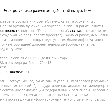
ая Электротехника» размещает дебютный выпуск ЦФА
темы (продукта или услуги), технологии, персоны и т.п.
 анализа архива публикаций портала CNews. Обрабатываются
ов (
новости
, включая "Главные новости",
статьи
, аналитически
е содержание партнёрских проектов). Таким образом, чем боль
нем компании или продукта/услуги, тем более информативен
полнен (обогащен) дополнительной информацией, в т.ч.
дукте/услуге.
ала CNews.ru c 11.1998 до 08.2026 годы.
8, в очереди разбора - 724413.
9231.
 -
book@cnews.ru
ели и сотрудники одной из самых успешных отраслей российск
онных технологий. Ядро аудитории составляют топ-менеджеры
таментов информатизации федеральных и региональных орган
 промышленных компаний, розничных сетей, а также
аний-поставщиков информационных технологий и услуг связи.