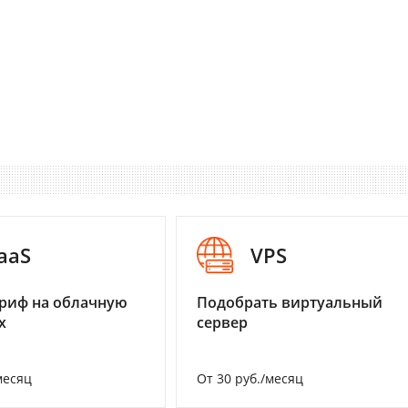
aaS
VPS
риф на облачную
Подобрать виртуальный
х
сервер
месяц
От 30 руб./месяц