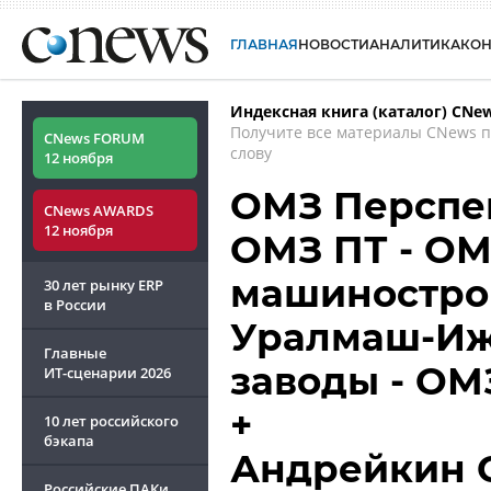
ГЛАВНАЯ
НОВОСТИ
АНАЛИТИКА
КО
Индексная книга (каталог) CNe
Получите все материалы CNews 
CNews FORUM
слову
12 ноября
ОМЗ Перспек
CNews AWARDS
12 ноября
ОМЗ ПТ - О
машиностро
30 лет рынку ERP
в России
Уралмаш-Иж
Главные
заводы - ОМ
ИТ-сценарии
2026
+
10 лет российского
бэкапа
Андрейкин 
Российские ПАКи