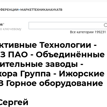
НФЕРЕНЦИИ
МАРКЕТ
ТЕХНИКА
НАУКА
ТВ
ws
*
по ключевому
Все категории
199231
тивные Технологии -
МЗ ПАО - Объединённые
ительные заводы -
ора Группа - Ижорские
З Горное оборудование
Сергей