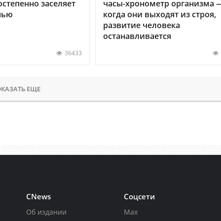
остепенно заселяет
часы-хронометр организма 
нью
когда они выходят из строя,
развитие человека
останавливается
36433
КАЗАТЬ ЕЩЕ
CNews
Соцсети
Об издании
Max