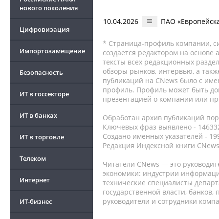
нового поколения
10.04.2026
ПАО «Европейск
Цифровизация
* Страница-профиль компании, сис
Импортозамещение
создается редактором на основе
тексты всех редакционных раздел
обзоры рынков, интервью, а такж
Безопасность
публикаций на CNews было с име
профиль. Профиль может быть до
ИТ в госсекторе
презентацией о компании или про
ИТ в банках
Обработан архив публикаций порт
Ключевых фраз выявлено - 146332
Создано именных указателей - 19
ИТ в торговле
Редакция Индексной книги CNews
Телеком
Читатели CNews — это руководит
экономики: индустрии информаци
Интернет
технические специалисты депар
государственной власти, банков,
руководители и сотрудники комп
ИТ-бизнес