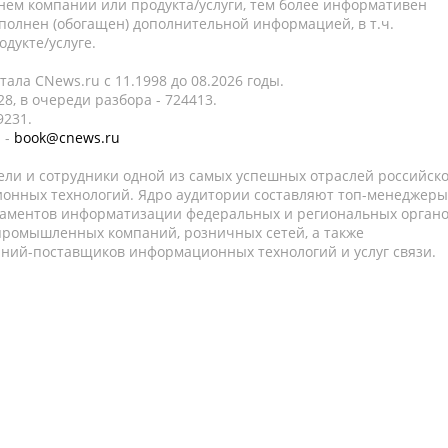
нем компании или продукта/услуги, тем более информативен
полнен (обогащен) дополнительной информацией, в т.ч.
дукте/услуге.
ала CNews.ru c 11.1998 до 08.2026 годы.
8, в очереди разбора - 724413.
9231.
 -
book@cnews.ru
ели и сотрудники одной из самых успешных отраслей российск
онных технологий. Ядро аудитории составляют топ-менеджеры
таментов информатизации федеральных и региональных орган
 промышленных компаний, розничных сетей, а также
аний-поставщиков информационных технологий и услуг связи.