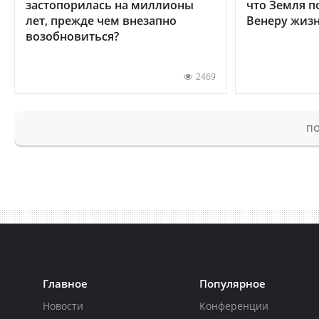
застопорилась на миллионы
что Земля п
лет, прежде чем внезапно
Венеру жиз
возобновиться?
2469
ПО
Главное
Популярное
Новости
Конференции