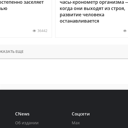
остепенно заселяет
часы-хронометр организма 
нью
когда они выходят из строя,
развитие человека
останавливается
36442
КАЗАТЬ ЕЩЕ
CNews
Соцсети
Об издании
Max