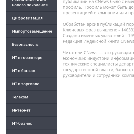
публикаций на CNews было с име
нового поколения
профиль. Профиль может быть до
презентацией о компании или про
Цифровизация
Обработан архив публикаций порт
Ключевых фраз выявлено - 146332
Импортозамещение
Создано именных указателей - 19
Редакция Индексной книги CNews
Безопасность
Читатели CNews — это руководит
ИТ в госсекторе
экономики: индустрии информаци
технические специалисты депар
государственной власти, банков,
ИТ в банках
руководители и сотрудники комп
ИТ в торговле
Телеком
Интернет
ИТ-бизнес