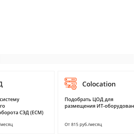
Д
Colocation
систему
Подобрать ЦОД для
го
размещения ИТ-оборудова
борота СЭД (ECM)
/месяц
От 815 руб./месяц