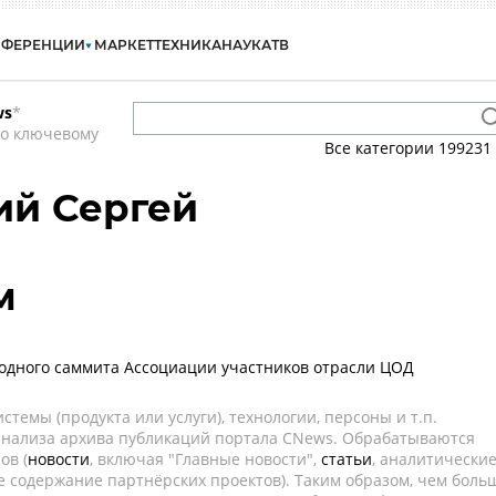
НФЕРЕНЦИИ
МАРКЕТ
ТЕХНИКА
НАУКА
ТВ
ws
*
по ключевому
Все категории
199231
й Сергей
м
одного саммита Ассоциации участников отрасли ЦОД
темы (продукта или услуги), технологии, персоны и т.п.
 анализа архива публикаций портала CNews. Обрабатываются
ов (
новости
, включая "Главные новости",
статьи
, аналитически
е содержание партнёрских проектов). Таким образом, чем боль