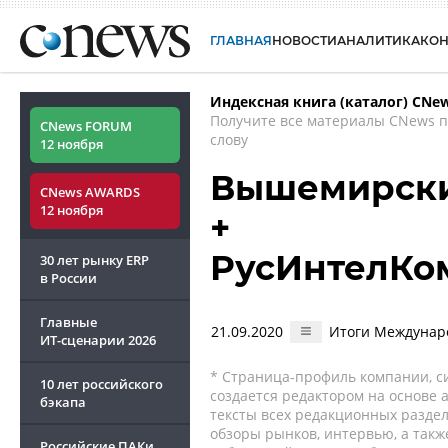
ГЛАВНАЯ
НОВОСТИ
АНАЛИТИКА
КО
Индексная книга (каталог) CNe
Получите все материалы CNews 
CNews FORUM
слову
12 ноября
Вышемирски
CNews AWARDS
12 ноября
+
РусИнтелКо
30 лет рынку ERP
в России
Главные
21.09.2020
Итоги Междунар
ИТ-сценарии
2026
* Страница-профиль компании, сис
10 лет российского
создается редактором на основе
бэкапа
тексты всех редакционных раздел
обзоры рынков, интервью, а такж
Российские ПАКи