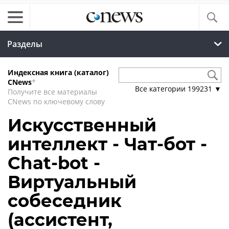
Разделы
Индексная книга (каталог)
CNews
*
Все категории
199231
▼
Получите все материалы
CNews по ключевому слову
Искусственный
интеллект - Чат-бот -
Chat-bot -
Виртуальный
собеседник
(ассистент,