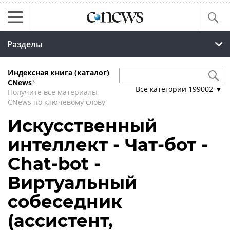
Разделы
Индексная книга (каталог)
CNews
*
Все категории
199002
▼
Получите все материалы
CNews по ключевому слову
Искусственный
интеллект - Чат-бот -
Chat-bot -
Виртуальный
собеседник
(ассистент,