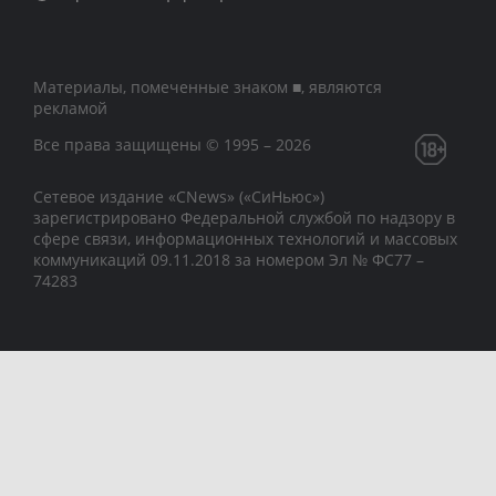
Материалы, помеченные знаком ■, являются
рекламой
Все права защищены © 1995 – 2026
Сетевое издание «CNews» («СиНьюс»)
зарегистрировано Федеральной службой по надзору в
сфере связи, информационных технологий и массовых
коммуникаций 09.11.2018 за номером Эл № ФС77 –
74283