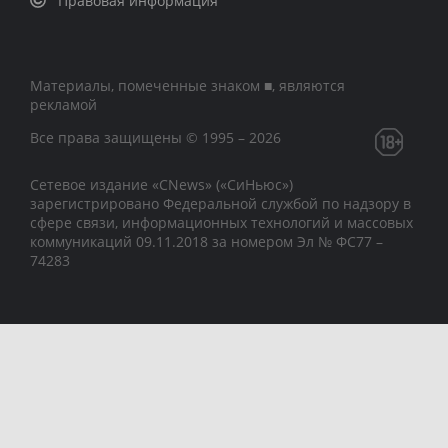
Правовая информация
Материалы, помеченные знаком ■, являются
рекламой
Все права защищены © 1995 – 2026
Сетевое издание «CNews» («СиНьюс»)
зарегистрировано Федеральной службой по надзору в
сфере связи, информационных технологий и массовых
коммуникаций 09.11.2018 за номером Эл № ФС77 –
74283