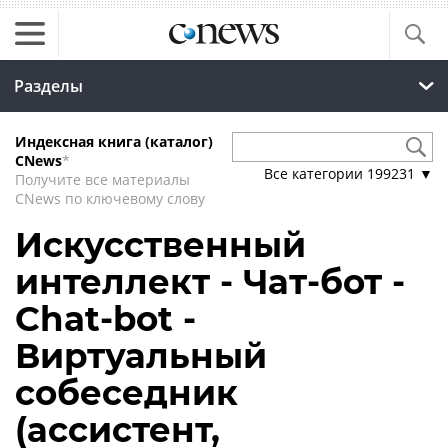
Разделы
Индексная книга (каталог)
CNews
*
Все категории
199231
▼
Получите все материалы
CNews по ключевому слову
Искусственный
интеллект - Чат-бот -
Chat-bot -
Виртуальный
собеседник
(ассистент,