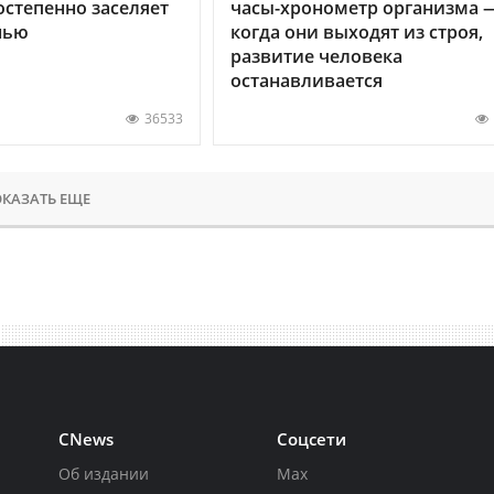
остепенно заселяет
часы-хронометр организма 
нью
когда они выходят из строя,
развитие человека
останавливается
36533
КАЗАТЬ ЕЩЕ
CNews
Соцсети
Об издании
Max