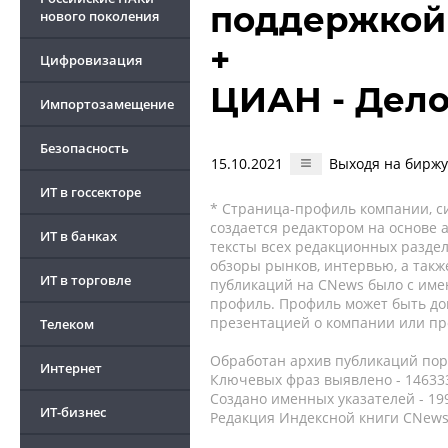
поддержкой
нового поколения
+
Цифровизация
ЦИАН - Дело
Импортозамещение
Безопасность
15.10.2021
Выходя на биржу
ИТ в госсекторе
* Страница-профиль компании, сис
создается редактором на основе
ИТ в банках
тексты всех редакционных раздел
обзоры рынков, интервью, а такж
ИТ в торговле
публикаций на CNews было с име
профиль. Профиль может быть до
презентацией о компании или про
Телеком
Обработан архив публикаций порт
Интернет
Ключевых фраз выявлено - 146333
Создано именных указателей - 19
ИТ-бизнес
Редакция Индексной книги CNews