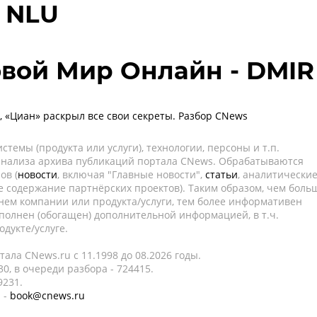
 NLU
вой Мир Онлайн - DMIR
, «Циан» раскрыл все свои секреты. Разбор CNews
темы (продукта или услуги), технологии, персоны и т.п.
 анализа архива публикаций портала CNews. Обрабатываются
ов (
новости
, включая "Главные новости",
статьи
, аналитически
е содержание партнёрских проектов). Таким образом, чем боль
нем компании или продукта/услуги, тем более информативен
полнен (обогащен) дополнительной информацией, в т.ч.
дукте/услуге.
ала CNews.ru c 11.1998 до 08.2026 годы.
0, в очереди разбора - 724415.
9231.
 -
book@cnews.ru