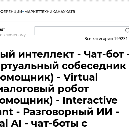
НФЕРЕНЦИИ
МАРКЕТ
ТЕХНИКА
НАУКА
ТВ
ws
*
по ключевому
Все категории
199231
й интеллект - Чат-бот 
Виртуальный собеседник
помощник) - Virtual
Диалоговый робот
мощник) - Interactive
tant - Разговорный ИИ -
l AI - чат-боты с