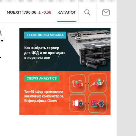
MOEXIT
1796,06
-0,36
КАТАЛОГ
ТЕХНОЛОГИЯ МЕСЯЦА
▼
Как выбрать сервер
для ЦОД и не прогадать
-
в перспективе
CNEWS ANALYTICS
Топ-10 сфер применения
квантовых компьютеров.
Инфографика CNews