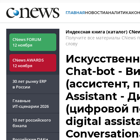
ГЛАВНАЯ
НОВОСТИ
АНАЛИТИКА
КО
Индексная книга (каталог) CNe
Получите все материалы CNews 
CNews FORUM
слову
12 ноября
Искусственны
CNews AWARDS
12 ноября
Chat-bot - 
(ассистент, 
30 лет рынку ERP
в России
Assistant - 
Главные
(цифровой по
ИТ-сценарии
2026
digital assis
10 лет российского
бэкапа
Conversationa
Российские ПАКи