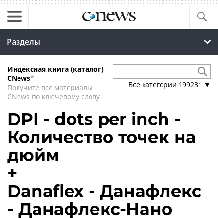
Разделы
Индексная книга (каталог)
CNews
*
Все категории
199231
▼
Получите все материалы
CNews по ключевому слову
DPI - dots per inch -
Количество точек на
дюйм
+
Danaflex - Данафлекс
- Данафлекс-Нано