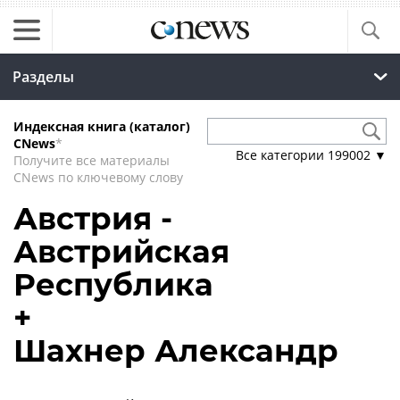
Разделы
Индексная книга (каталог)
CNews
*
Все категории
199002
▼
Получите все материалы
CNews по ключевому слову
Австрия -
Австрийская
Республика
+
Шахнер Александр