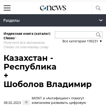
Разделы
Индексная книга (каталог)
CNews
*
Все категории
199231
▼
Получите все материалы
CNews по ключевому слову
Казахстан -
Республика
+
Шоболов Владимир
MONT и «Антифишинг» помогут
08.02.2023
компаниям развивать цифровую