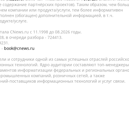
е содержание партнёрских проектов). Таким образом, чем боль
нем компании или продукта/услуги, тем более информативен
полнен (обогащен) дополнительной информацией, в т.ч.
дукте/услуге.
ала CNews.ru c 11.1998 до 08.2026 годы.
8, в очереди разбора - 724413.
9231.
 -
book@cnews.ru
ели и сотрудники одной из самых успешных отраслей российск
онных технологий. Ядро аудитории составляют топ-менеджеры
таментов информатизации федеральных и региональных орган
 промышленных компаний, розничных сетей, а также
аний-поставщиков информационных технологий и услуг связи.