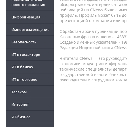
обзоры рынков, интервью, а такж
нового поколения
публикаций на CNews было с име
профиль. Профиль может быть до
Цифровизация
презентацией о компании или про
Импортозамещение
Обработан архив публикаций порт
Ключевых фраз выявлено - 146332
Безопасность
Создано именных указателей - 19
Редакция Индексной книги CNews
ИТ в госсекторе
Читатели CNews — это руководит
экономики: индустрии информаци
ИТ в банках
технические специалисты депар
государственной власти, банков,
ИТ в торговле
руководители и сотрудники комп
Телеком
Интернет
ИТ-бизнес