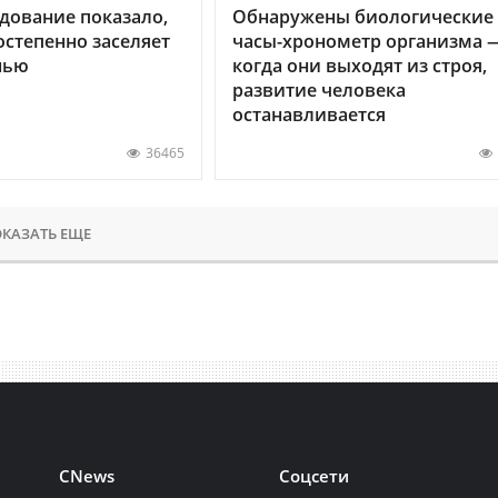
дование показало,
Обнаружены биологические
остепенно заселяет
часы-хронометр организма 
нью
когда они выходят из строя,
развитие человека
останавливается
36465
КАЗАТЬ ЕЩЕ
CNews
Соцсети