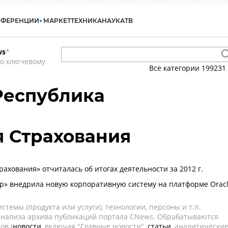
НФЕРЕНЦИИ
МАРКЕТ
ТЕХНИКА
НАУКА
ТВ
ws
*
по ключевому
Все категории
199231
 Республика
 Страхования
ахования» отчиталась об итогах деятельности за 2012 г.
р» внедрила новую корпоративную систему на платформе Orac
темы (продукта или услуги), технологии, персоны и т.п.
 анализа архива публикаций портала CNews. Обрабатываются
ов (
новости
, включая "Главные новости",
статьи
, аналитически