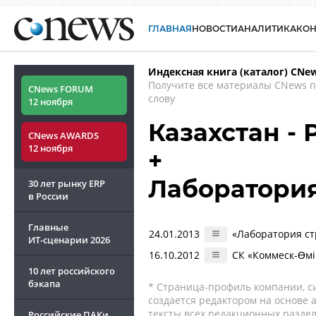
ГЛАВНАЯ
НОВОСТИ
АНАЛИТИКА
КО
Индексная книга (каталог) CNe
Получите все материалы CNews 
CNews FORUM
слову
12 ноября
Казахстан -
CNews AWARDS
12 ноября
+
Лаборатория
30 лет рынку ERP
в России
Главные
24.01.2013
«Лаборатория стр
ИТ-сценарии
2026
16.10.2012
СК «Коммеск-Өмі
10 лет российского
бэкапа
* Страница-профиль компании, сис
создается редактором на основе
тексты всех редакционных раздел
Российские ПАКи