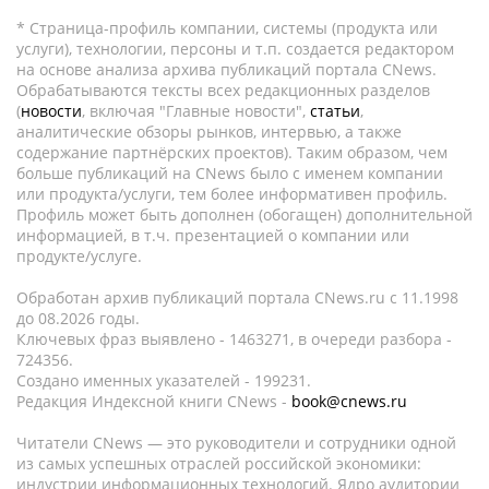
* Страница-профиль компании, системы (продукта или
услуги), технологии, персоны и т.п. создается редактором
на основе анализа архива публикаций портала CNews.
Обрабатываются тексты всех редакционных разделов
(
новости
, включая "Главные новости",
статьи
,
аналитические обзоры рынков, интервью, а также
содержание партнёрских проектов). Таким образом, чем
больше публикаций на CNews было с именем компании
или продукта/услуги, тем более информативен профиль.
Профиль может быть дополнен (обогащен) дополнительной
информацией, в т.ч. презентацией о компании или
продукте/услуге.
Обработан архив публикаций портала CNews.ru c 11.1998
до 08.2026 годы.
Ключевых фраз выявлено - 1463271, в очереди разбора -
724356.
Создано именных указателей - 199231.
Редакция Индексной книги CNews -
book@cnews.ru
Читатели CNews — это руководители и сотрудники одной
из самых успешных отраслей российской экономики:
индустрии информационных технологий. Ядро аудитории