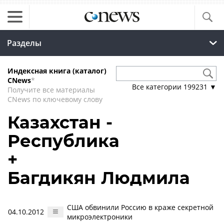
Разделы
Индексная книга (каталог)
CNews
*
Все категории
199231
▼
Получите все материалы
CNews по ключевому слову
Казахстан -
Республика
+
Багдикян Людмила
США обвинили Россию в краже секретной
04.10.2012
микроэлектроники