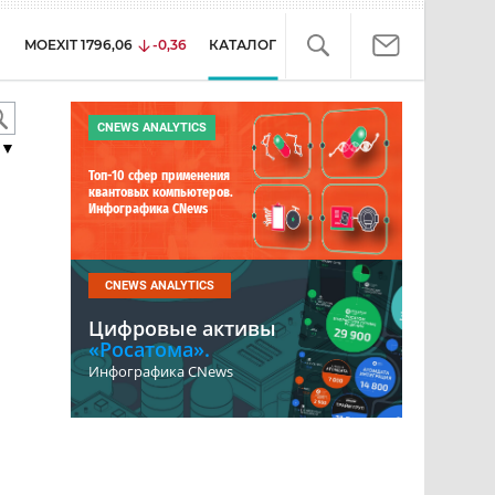
MOEXIT
1796,06
-0,36
КАТАЛОГ
CNEWS ANALYTICS
▼
Топ-10 сфер применения
квантовых компьютеров.
Инфографика CNews
CNEWS ANALYTICS
Цифровые активы
«Росатома».
Инфографика CNews