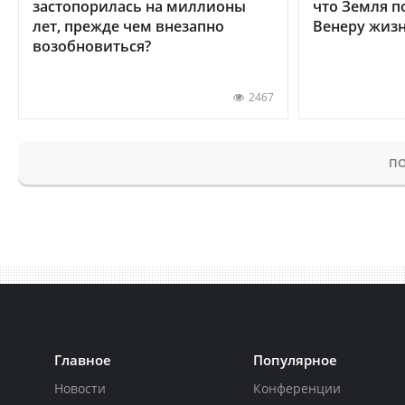
застопорилась на миллионы
что Земля п
лет, прежде чем внезапно
Венеру жиз
возобновиться?
2467
ПО
Главное
Популярное
Новости
Конференции