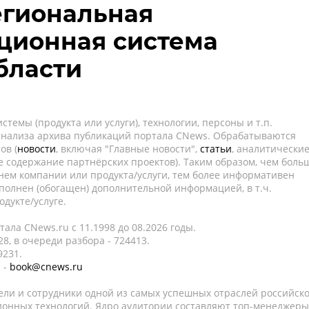
егиональная
ционная система
бласти
темы (продукта или услуги), технологии, персоны и т.п.
 анализа архива публикаций портала CNews. Обрабатываются
ов (
новости
, включая "Главные новости",
статьи
, аналитически
е содержание партнёрских проектов). Таким образом, чем боль
нем компании или продукта/услуги, тем более информативен
полнен (обогащен) дополнительной информацией, в т.ч.
дукте/услуге.
ала CNews.ru c 11.1998 до 08.2026 годы.
8, в очереди разбора - 724413.
9231.
 -
book@cnews.ru
ели и сотрудники одной из самых успешных отраслей российск
онных технологий. Ядро аудитории составляют топ-менеджеры