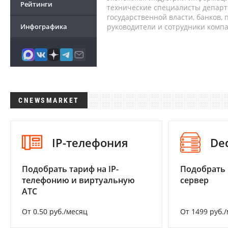
Рейтинги
технические специалисты депар
государственной власти, банков,
Инфографика
руководители и сотрудники комп
CNEWSMARKET
IP-телефония
De
Подобрать тариф на IP-
Подобрать
телефонию и виртуальную
сервер
АТС
От 0.50 руб./месяц
От 1499 руб.