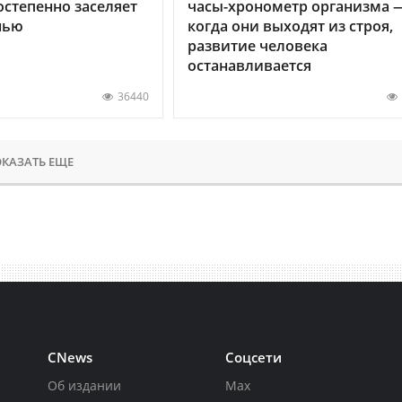
остепенно заселяет
часы-хронометр организма 
нью
когда они выходят из строя,
развитие человека
останавливается
36440
КАЗАТЬ ЕЩЕ
CNews
Соцсети
Об издании
Max