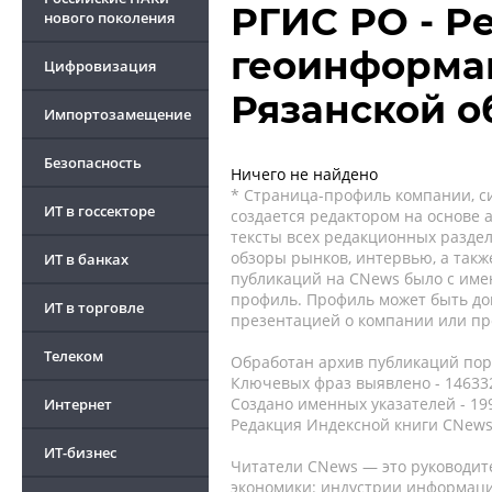
РГИС РО - Р
нового поколения
геоинформа
Цифровизация
Рязанской о
Импортозамещение
Безопасность
Ничего не найдено
* Страница-профиль компании, сис
ИТ в госсекторе
создается редактором на основе
тексты всех редакционных раздел
обзоры рынков, интервью, а такж
ИТ в банках
публикаций на CNews было с име
профиль. Профиль может быть до
ИТ в торговле
презентацией о компании или про
Телеком
Обработан архив публикаций порт
Ключевых фраз выявлено - 146332
Создано именных указателей - 19
Интернет
Редакция Индексной книги CNews
ИТ-бизнес
Читатели CNews — это руководит
экономики: индустрии информаци