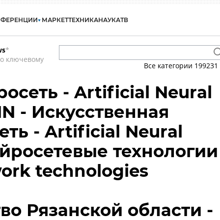
НФЕРЕНЦИИ
МАРКЕТ
ТЕХНИКА
НАУКА
ТВ
ws
*
по ключевому
Все категории
199231
сеть - Artificial Neural
NN - Искусственная
ь - Artificial Neural
ейросетевые технологии
work technologies
во Рязанской области -