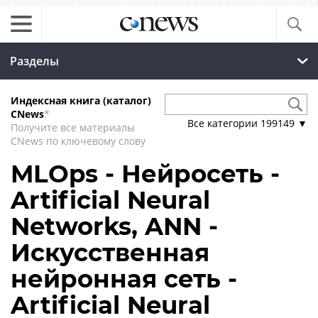
Разделы
Индексная книга (каталог)
CNews
*
Все категории
199149
▼
Получите все материалы
CNews по ключевому слову
MLOps - Нейросеть -
Artificial Neural
Networks, ANN -
Искусственная
нейронная сеть -
Artificial Neural