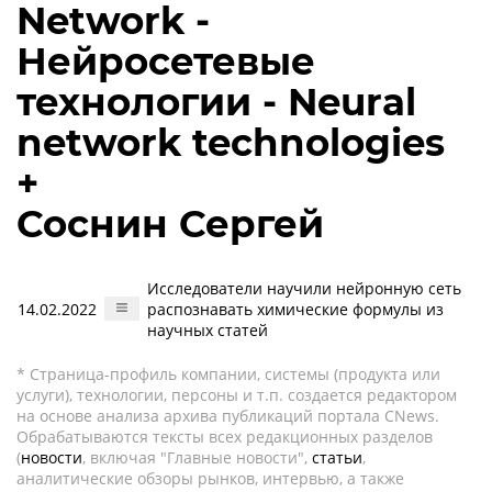
Network -
Нейросетевые
технологии - Neural
network technologies
+
Соснин Сергей
Исследователи научили нейронную сеть
14.02.2022
распознавать химические формулы из
научных статей
* Страница-профиль компании, системы (продукта или
услуги), технологии, персоны и т.п. создается редактором
на основе анализа архива публикаций портала CNews.
Обрабатываются тексты всех редакционных разделов
(
новости
, включая "Главные новости",
статьи
,
аналитические обзоры рынков, интервью, а также