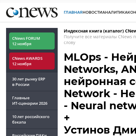
ГЛАВНАЯ
НОВОСТИ
АНАЛИТИКА
КО
Индексная книга (каталог) CNe
Получите все материалы CNews 
CNews FORUM
слову
12 ноября
MLOps - Нейро
CNews AWARDS
12 ноября
Networks, A
нейронная сет
30 лет рынку ERP
в России
Network - Н
Главные
- Neural net
ИТ-сценарии
2026
+
10 лет российского
бэкапа
Устинов Дм
Российские ПАКи