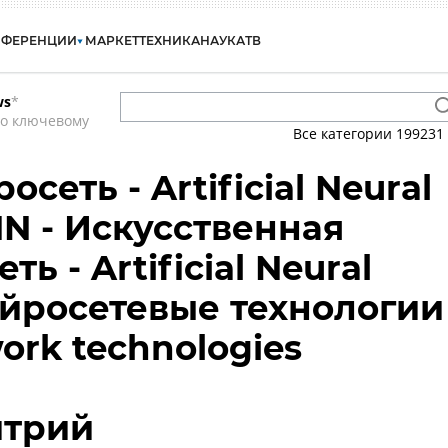
НФЕРЕНЦИИ
МАРКЕТ
ТЕХНИКА
НАУКА
ТВ
ws
*
по ключевому
Все категории
199231
сеть - Artificial Neural
NN - Искусственная
ь - Artificial Neural
ейросетевые технологии
work technologies
итрий