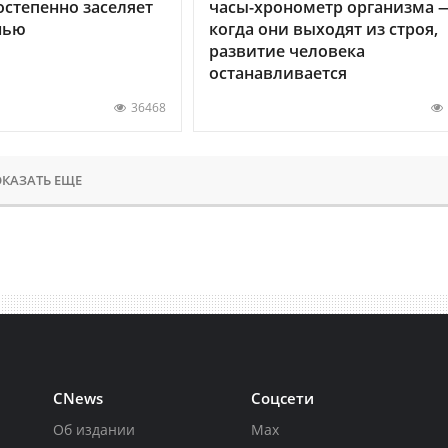
остепенно заселяет
часы-хронометр организма 
нью
когда они выходят из строя,
развитие человека
останавливается
36468
КАЗАТЬ ЕЩЕ
CNews
Соцсети
Об издании
Max