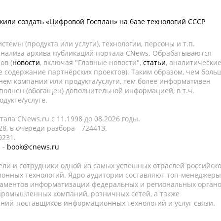
жили создать «Цифровой Госплан» на базе технологий СССР
темы (продукта или услуги), технологии, персоны и т.п.
 анализа архива публикаций портала CNews. Обрабатываются
ов (
новости
, включая "Главные новости",
статьи
, аналитически
е содержание партнёрских проектов). Таким образом, чем боль
нем компании или продукта/услуги, тем более информативен
полнен (обогащен) дополнительной информацией, в т.ч.
дукте/услуге.
ала CNews.ru c 11.1998 до 08.2026 годы.
8, в очереди разбора - 724413.
9231.
 -
book@cnews.ru
ели и сотрудники одной из самых успешных отраслей российск
онных технологий. Ядро аудитории составляют топ-менеджеры
таментов информатизации федеральных и региональных орган
 промышленных компаний, розничных сетей, а также
аний-поставщиков информационных технологий и услуг связи.