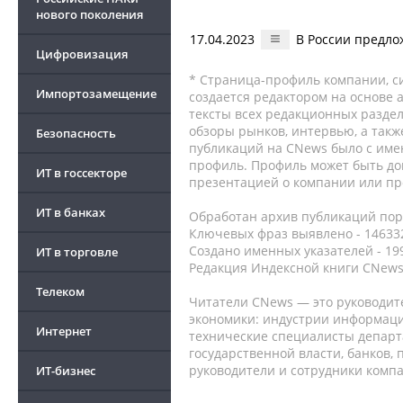
нового поколения
17.04.2023
В России предло
Цифровизация
* Страница-профиль компании, сис
Импортозамещение
создается редактором на основе
тексты всех редакционных раздел
обзоры рынков, интервью, а такж
Безопасность
публикаций на CNews было с име
профиль. Профиль может быть до
ИТ в госсекторе
презентацией о компании или про
ИТ в банках
Обработан архив публикаций порт
Ключевых фраз выявлено - 146332
Создано именных указателей - 19
ИТ в торговле
Редакция Индексной книги CNews
Телеком
Читатели CNews — это руководит
экономики: индустрии информаци
Интернет
технические специалисты депар
государственной власти, банков,
руководители и сотрудники комп
ИТ-бизнес