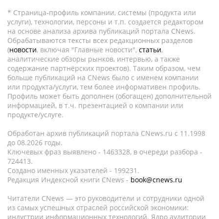
* Страница-профиль компании, системы (продукта или
услуги), технологии, персоны и т.п. создается редактором
на основе анализа архива публикаций портала CNews.
Обрабатываются тексты всех редакционных разделов
(
новости
, включая "Главные новости",
статьи
,
аналитические обзоры рынков, интервью, а также
содержание партнёрских проектов). Таким образом, чем
больше публикаций на CNews было с именем компании
или продукта/услуги, тем более информативен профиль.
Профиль может быть дополнен (обогащен) дополнительной
информацией, в т.ч. презентацией о компании или
продукте/услуге.
Обработан архив публикаций портала CNews.ru c 11.1998
до 08.2026 годы.
Ключевых фраз выявлено - 1463328, в очереди разбора -
724413.
Создано именных указателей - 199231.
Редакция Индексной книги CNews -
book@cnews.ru
Читатели CNews — это руководители и сотрудники одной
из самых успешных отраслей российской экономики:
индустрии информационных технологий. Ядро аудитории