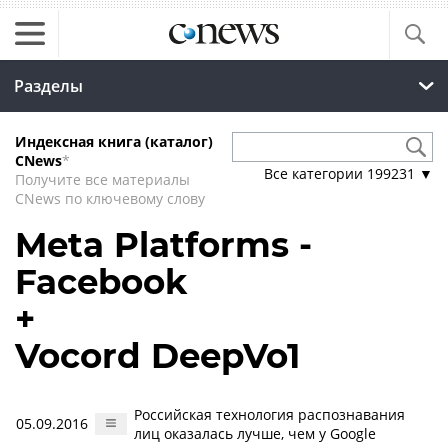
Разделы
Индексная книга (каталог)
CNews
*
Все категории
199231
▼
Получите все материалы
CNews по ключевому слову
Meta Platforms -
Facebook
+
Vocord DeepVo1
Российская технология распознавания
05.09.2016
лиц оказалась лучше, чем у Google