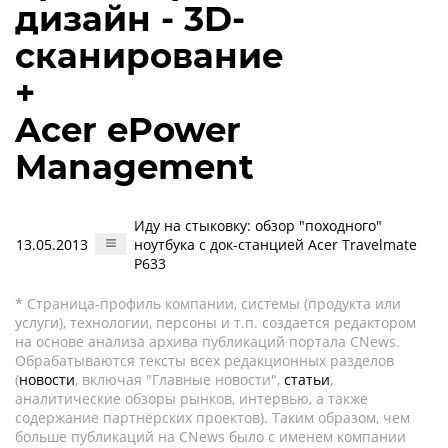
дизайн - 3D-
сканирование
+
Acer ePower
Management
Иду на стыковку: обзор "походного"
13.05.2013
ноутбука с док-станцией Acer Travelmate
P633
* Страница-профиль компании, системы (продукта или
услуги), технологии, персоны и т.п. создается редактором
на основе анализа архива публикаций портала CNews.
Обрабатываются тексты всех редакционных разделов
(
новости
, включая "Главные новости",
статьи
,
аналитические обзоры рынков, интервью, а также
содержание партнёрских проектов). Таким образом, чем
больше публикаций на CNews было с именем компании