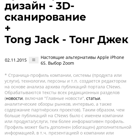
дизайн - 3D-
сканирование
+
Tong Jack - Тонг Джек
Настоящие альтернативы Apple iPhone
02.11.2015
6S. Выбор Zoom
* Страница-профиль компании, системы (продукта или
услуги), технологии, персоны и т.п. создается редактором
на основе анализа архива публикаций портала CNews.
Обрабатываются тексты всех редакционных разделов
(
новости
, включая "Главные новости",
статьи
,
аналитические обзоры рынков, интервью, а также
содержание партнёрских проектов). Таким образом, чем
больше публикаций на CNews было с именем компании
или продукта/услуги, тем более информативен профиль.
Профиль может быть дополнен (обогащен) дополнительной
информацией, в т.ч. презентацией о компании или