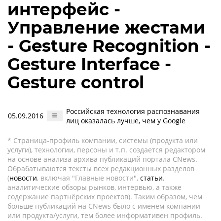
интерфейс -
Управление жестами
- Gesture Recognition -
Gesture Interface -
Gesture control
Российская технология распознавания
05.09.2016
лиц оказалась лучше, чем у Google
* Страница-профиль компании, системы (продукта или
услуги), технологии, персоны и т.п. создается редактором
на основе анализа архива публикаций портала CNews.
Обрабатываются тексты всех редакционных разделов
(
новости
, включая "Главные новости",
статьи
,
аналитические обзоры рынков, интервью, а также
содержание партнёрских проектов). Таким образом, чем
больше публикаций на CNews было с именем компании
или продукта/услуги, тем более информативен профиль.