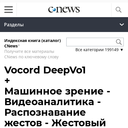
Разделы
Индексная книга (каталог)
CNews
*
Все категории
199149
▼
Получите все материалы
CNews по ключевому слову
Vocord DeepVo1
+
Машинное зрение -
Видеоаналитика -
Распознавание
жестов - Жестовый