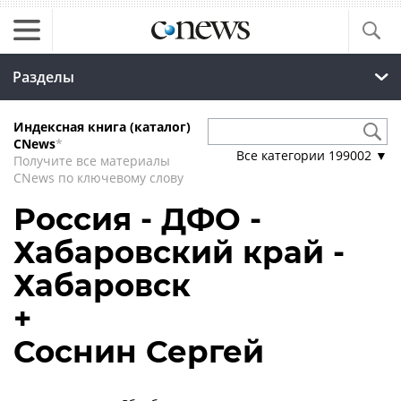
Разделы
Индексная книга (каталог)
CNews
*
Все категории
199002
▼
Получите все материалы
CNews по ключевому слову
Россия - ДФО -
Хабаровский край -
Хабаровск
+
Соснин Сергей