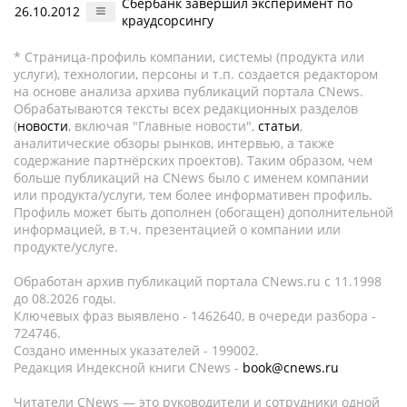
Сбербанк завершил эксперимент по
26.10.2012
краудсорсингу
* Страница-профиль компании, системы (продукта или
услуги), технологии, персоны и т.п. создается редактором
на основе анализа архива публикаций портала CNews.
Обрабатываются тексты всех редакционных разделов
(
новости
, включая "Главные новости",
статьи
,
аналитические обзоры рынков, интервью, а также
содержание партнёрских проектов). Таким образом, чем
больше публикаций на CNews было с именем компании
или продукта/услуги, тем более информативен профиль.
Профиль может быть дополнен (обогащен) дополнительной
информацией, в т.ч. презентацией о компании или
продукте/услуге.
Обработан архив публикаций портала CNews.ru c 11.1998
до 08.2026 годы.
Ключевых фраз выявлено - 1462640, в очереди разбора -
724746.
Создано именных указателей - 199002.
Редакция Индексной книги CNews -
book@cnews.ru
Читатели CNews — это руководители и сотрудники одной