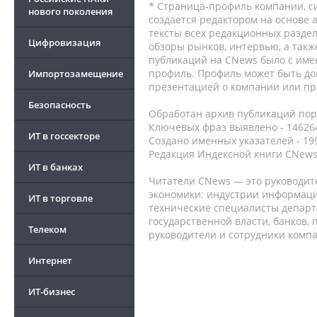
* Страница-профиль компании, сис
нового поколения
создается редактором на основе
тексты всех редакционных раздел
Цифровизация
обзоры рынков, интервью, а такж
публикаций на CNews было с име
профиль. Профиль может быть до
Импортозамещение
презентацией о компании или про
Безопасность
Обработан архив публикаций порт
Ключевых фраз выявлено - 146264
ИТ в госсекторе
Создано именных указателей - 19
Редакция Индексной книги CNews
ИТ в банках
Читатели CNews — это руководит
экономики: индустрии информаци
ИТ в торговле
технические специалисты депар
государственной власти, банков,
Телеком
руководители и сотрудники комп
Интернет
ИТ-бизнес