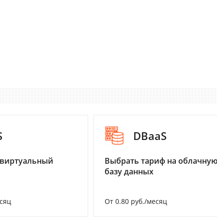
S
DBaaS
 виртуальный
Выбрать тариф на облачну
базу данных
есяц
От 0.80 руб./месяц