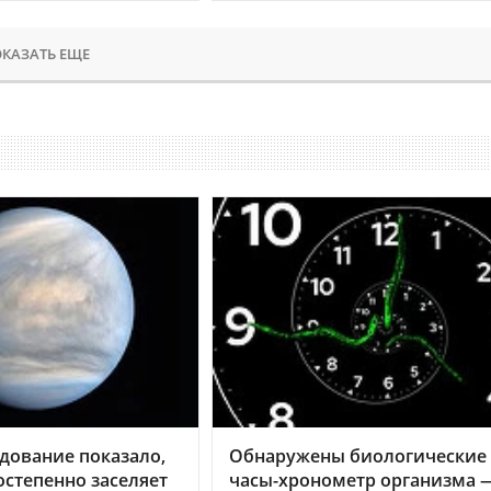
КАЗАТЬ ЕЩЕ
дование показало,
Обнаружены биологические
остепенно заселяет
часы-хронометр организма 