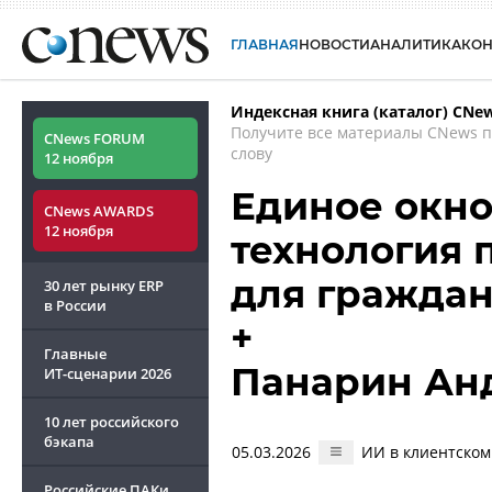
ГЛАВНАЯ
НОВОСТИ
АНАЛИТИКА
КО
Индексная книга (каталог) CNe
Получите все материалы CNews 
CNews FORUM
слову
12 ноября
Единое окно 
CNews AWARDS
12 ноября
технология 
для граждан
30 лет рынку ERP
в России
+
Главные
Панарин Ан
ИТ-сценарии
2026
10 лет российского
бэкапа
05.03.2026
ИИ в клиентском
Российские ПАКи