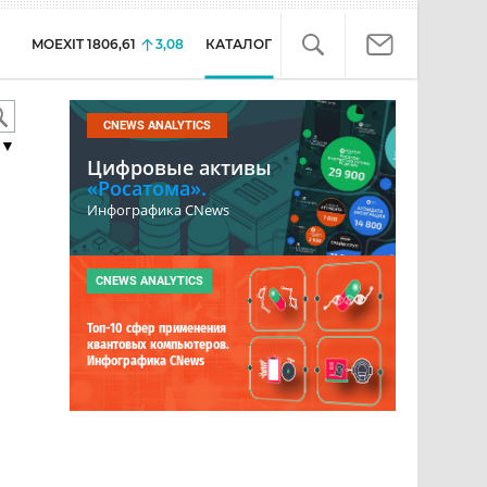
MOEXIT
1806,61
3,08
КАТАЛОГ
CNEWS ANALYTICS
▼
Цифровые активы
«Росатома».
Инфографика CNews
CNEWS ANALYTICS
Топ-10 сфер применения
квантовых компьютеров.
Инфографика CNews