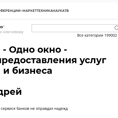
НФЕРЕНЦИИ
МАРКЕТ
ТЕХНИКА
НАУКА
ТВ
ws
*
по ключевому
Все категории
199002
- Одно окно -
предоставления услуг
 и бизнеса
дрей
 сервисе банков не оправдал надежд