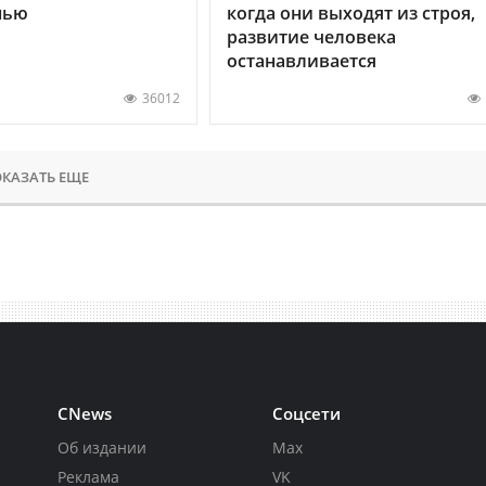
нью
когда они выходят из строя,
развитие человека
останавливается
36012
КАЗАТЬ ЕЩЕ
CNews
Соцсети
Об издании
Max
Реклама
VK