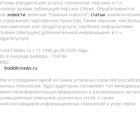
темы (продукта или услуги), технологии, персоны и т.п.
 анализа архива публикаций портала CNews. Обрабатываются
ов (
новости
, включая "Главные новости",
статьи
, аналитически
е содержание партнёрских проектов). Таким образом, чем боль
нем компании или продукта/услуги, тем более информативен
полнен (обогащен) дополнительной информацией, в т.ч.
дукте/услуге.
ала CNews.ru c 11.1998 до 08.2026 годы.
0, в очереди разбора - 724746.
9002.
 -
book@cnews.ru
ели и сотрудники одной из самых успешных отраслей российск
онных технологий. Ядро аудитории составляют топ-менеджеры
таментов информатизации федеральных и региональных орган
 промышленных компаний, розничных сетей, а также
аний-поставщиков информационных технологий и услуг связи.