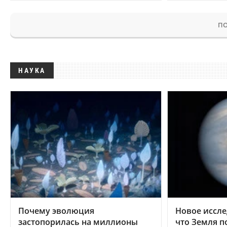
ПО
НАУКА
Почему эволюция
Новое иссле
застопорилась на миллионы
что Земля п