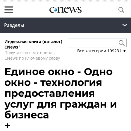
Разделы
Индексная книга (каталог)
CNews
*
Все категории
199231
▼
Получите все материалы
CNews по ключевому слову
Единое окно - Одно
окно - технология
предоставления
услуг для граждан и
бизнеса
+