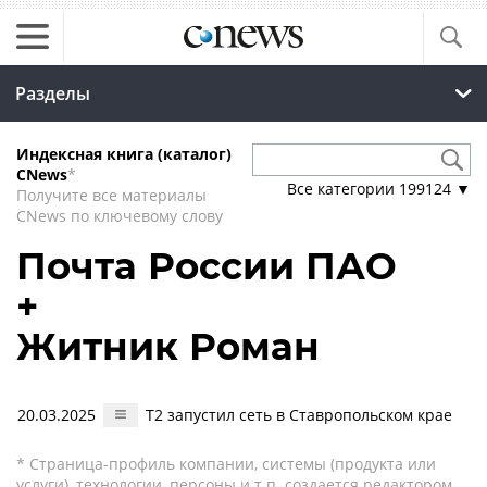
Разделы
Индексная книга (каталог)
CNews
*
Все категории
199124
▼
Получите все материалы
CNews по ключевому слову
Почта России ПАО
+
Житник Роман
20.03.2025
T2 запустил сеть в Ставропольском крае
* Страница-профиль компании, системы (продукта или
услуги), технологии, персоны и т.п. создается редактором