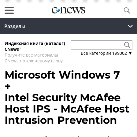
Разделы
Индексная книга (каталог)
CNews
*
Все категории
199002
▼
Получите все материалы
CNews по ключевому слову
Microsoft Windows 7
+
Intel Security McAfee
Host IPS - McAfee Host
Intrusion Prevention