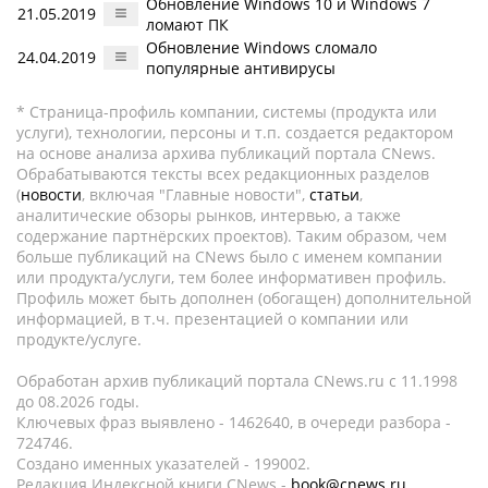
Обновление Windows 10 и Windows 7
21.05.2019
ломают ПК
Обновление Windows сломало
24.04.2019
популярные антивирусы
* Страница-профиль компании, системы (продукта или
услуги), технологии, персоны и т.п. создается редактором
на основе анализа архива публикаций портала CNews.
Обрабатываются тексты всех редакционных разделов
(
новости
, включая "Главные новости",
статьи
,
аналитические обзоры рынков, интервью, а также
содержание партнёрских проектов). Таким образом, чем
больше публикаций на CNews было с именем компании
или продукта/услуги, тем более информативен профиль.
Профиль может быть дополнен (обогащен) дополнительной
информацией, в т.ч. презентацией о компании или
продукте/услуге.
Обработан архив публикаций портала CNews.ru c 11.1998
до 08.2026 годы.
Ключевых фраз выявлено - 1462640, в очереди разбора -
724746.
Создано именных указателей - 199002.
Редакция Индексной книги CNews -
book@cnews.ru