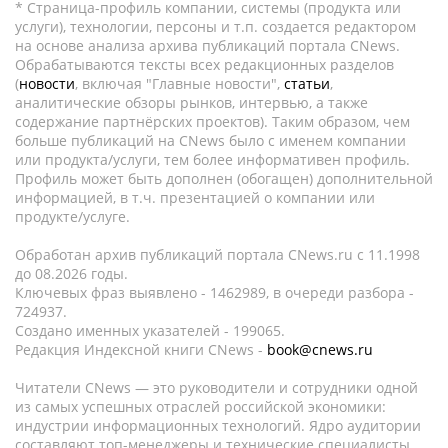
* Страница-профиль компании, системы (продукта или
услуги), технологии, персоны и т.п. создается редактором
на основе анализа архива публикаций портала CNews.
Обрабатываются тексты всех редакционных разделов
(
новости
, включая "Главные новости",
статьи
,
аналитические обзоры рынков, интервью, а также
содержание партнёрских проектов). Таким образом, чем
больше публикаций на CNews было с именем компании
или продукта/услуги, тем более информативен профиль.
Профиль может быть дополнен (обогащен) дополнительной
информацией, в т.ч. презентацией о компании или
продукте/услуге.
Обработан архив публикаций портала CNews.ru c 11.1998
до 08.2026 годы.
Ключевых фраз выявлено - 1462989, в очереди разбора -
724937.
Создано именных указателей - 199065.
Редакция Индексной книги CNews -
book@cnews.ru
Читатели CNews — это руководители и сотрудники одной
из самых успешных отраслей российской экономики:
индустрии информационных технологий. Ядро аудитории
составляют топ-менеджеры и технические специалисты