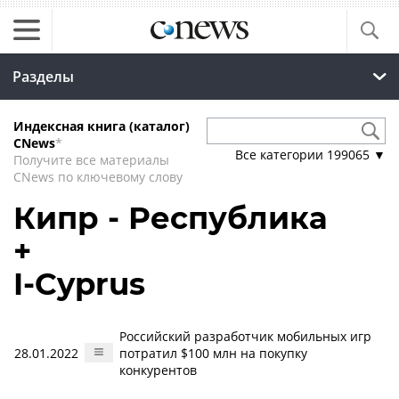
Разделы
Индексная книга (каталог)
CNews
*
Все категории
199065
▼
Получите все материалы
CNews по ключевому слову
Кипр - Республика
+
I-Cyprus
Российский разработчик мобильных игр
28.01.2022
потратил $100 млн на покупку
конкурентов