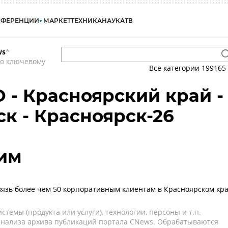
НФЕРЕНЦИИ
МАРКЕТ
ТЕХНИКА
НАУКА
ТВ
ws
*
по ключевому
Все категории
199165
О - Красноярский край -
к - Красноярск-26
им
язь более чем 50 корпоративным клиентам в Красноярском кр
темы (продукта или услуги), технологии, персоны и т.п.
 анализа архива публикаций портала CNews. Обрабатываются