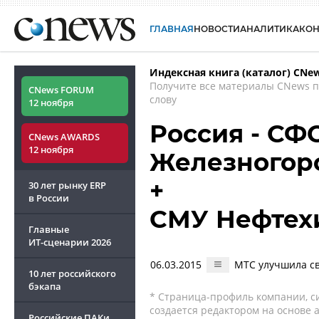
ГЛАВНАЯ
НОВОСТИ
АНАЛИТИКА
КО
Индексная книга (каталог) CNe
Получите все материалы CNews 
CNews FORUM
слову
12 ноября
Россия - СФ
CNews AWARDS
12 ноября
Железногорс
+
30 лет рынку ERP
в России
СМУ Нефтех
Главные
ИТ-сценарии
2026
06.03.2015
МТС улучшила св
10 лет российского
бэкапа
* Страница-профиль компании, сис
создается редактором на основе
Российские ПАКи