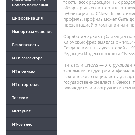
тексты всех редакционных раздел
нового поколения
обзоры рынков, интервью, а такж
публикаций на CNews было с име
Цифровизация
профиль. Профиль может быть до
презентацией о компании или про
Импортозамещение
Обработан архив публикаций порт
Ключевых фраз выявлено - 146314
Безопасность
Создано именных указателей - 19
Редакция Индексной книги CNews
ИТ в госсекторе
Читатели CNews — это руководит
экономики: индустрии информаци
ИТ в банках
технические специалисты депар
государственной власти, банков,
ИТ в торговле
руководители и сотрудники комп
Телеком
Интернет
ИТ-бизнес