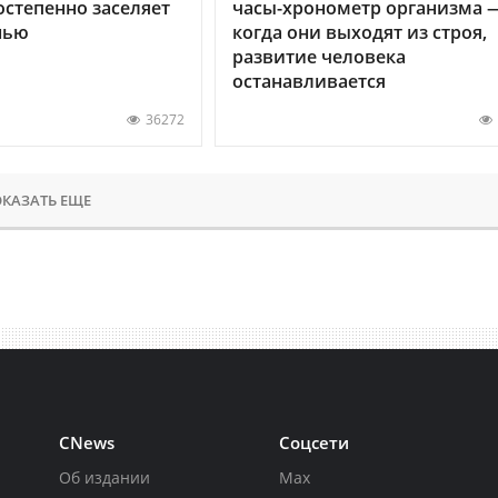
остепенно заселяет
часы-хронометр организма 
нью
когда они выходят из строя,
развитие человека
останавливается
36272
КАЗАТЬ ЕЩЕ
CNews
Соцсети
Об издании
Max