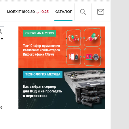
MOEXIT
1802,50
-0,23
КАТАЛОГ
CNEWS ANALYTICS
▼
Топ-10 сфер применения
квантовых компьютеров.
Инфографика CNews
ТЕХНОЛОГИЯ МЕСЯЦА
Как выбрать сервер
для ЦОД и не прогадать
в перспективе
ае