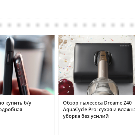
но купить б/у
Обзор пылесоса Dreame Z40
подробная
AquaCycle Pro: сухая и влажн
уборка без усилий