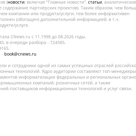
ов (
новости
, включая "Главные новости",
статьи
, аналитически
е содержание партнёрских проектов). Таким образом, чем боль
нем компании или продукта/услуги, тем более информативен
полнен (обогащен) дополнительной информацией, в т.ч.
дукте/услуге.
ала CNews.ru c 11.1998 до 08.2026 годы.
5, в очереди разбора - 724585.
9165.
 -
book@cnews.ru
ели и сотрудники одной из самых успешных отраслей российск
онных технологий. Ядро аудитории составляют топ-менеджеры
таментов информатизации федеральных и региональных орган
 промышленных компаний, розничных сетей, а также
аний-поставщиков информационных технологий и услуг связи.