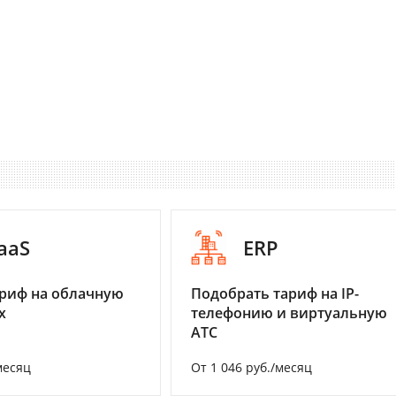
aaS
ERP
риф на облачную
Подобрать тариф на IP-
х
телефонию и виртуальную
АТС
месяц
От 1 046 руб./месяц