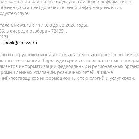
нем компании или продукта/услуги, тем более информативен
полнен (обогащен) дополнительной информацией, в т.ч.
дукте/услуге.
ала CNews.ru c 11.1998 до 08.2026 годы.
6, в очереди разбора - 724351.
9231.
 -
book@cnews.ru
ели и сотрудники одной из самых успешных отраслей российск
онных технологий. Ядро аудитории составляют топ-менеджеры
таментов информатизации федеральных и региональных орган
 промышленных компаний, розничных сетей, а также
аний-поставщиков информационных технологий и услуг связи.