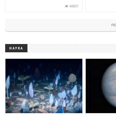
48807
ПО
НАУКА