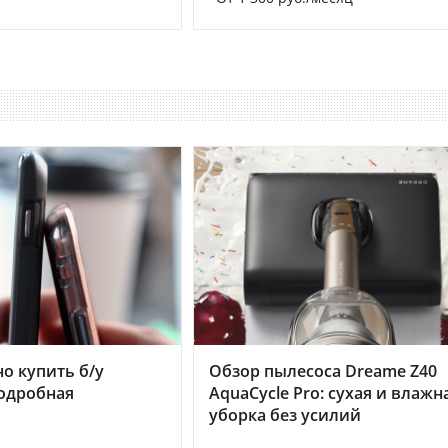
но купить б/у
Обзор пылесоса Dreame Z40
подробная
AquaCycle Pro: сухая и влажн
уборка без усилий