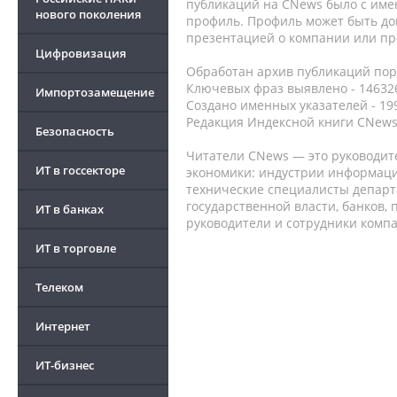
публикаций на CNews было с име
нового поколения
профиль. Профиль может быть до
презентацией о компании или про
Цифровизация
Обработан архив публикаций порт
Ключевых фраз выявлено - 146326
Импортозамещение
Создано именных указателей - 19
Редакция Индексной книги CNews
Безопасность
Читатели CNews — это руководит
ИТ в госсекторе
экономики: индустрии информаци
технические специалисты депар
государственной власти, банков,
ИТ в банках
руководители и сотрудники комп
ИТ в торговле
Телеком
Интернет
ИТ-бизнес