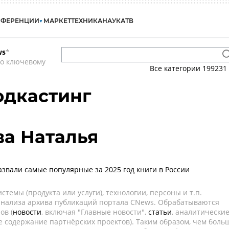
НФЕРЕНЦИИ
МАРКЕТ
ТЕХНИКА
НАУКА
ТВ
ws
*
по ключевому
Все категории
199231
одкастинг
а Наталья
азвали самые популярные за 2025 год книги в России
темы (продукта или услуги), технологии, персоны и т.п.
 анализа архива публикаций портала CNews. Обрабатываются
ов (
новости
, включая "Главные новости",
статьи
, аналитически
е содержание партнёрских проектов). Таким образом, чем боль