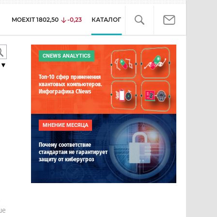
MOEXIT
1802,50
-0,23
КАТАЛОГ
CNEWS ANALYTICS
▼
Топ-10 сфер применения
квантовых компьютеров.
Инфографика CNews
МНЕНИЕ МЕСЯЦА
Почему соответствие
стандартам не гарантирует
защиту от киберугроз
е
ше