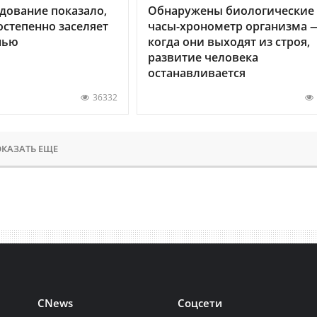
дование показало,
Обнаружены биологические
остепенно заселяет
часы-хронометр организма 
нью
когда они выходят из строя,
развитие человека
останавливается
36332
КАЗАТЬ ЕЩЕ
CNews
Соцсети