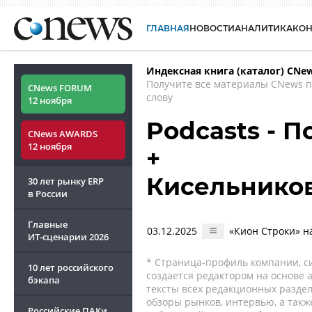
ГЛАВНАЯ
НОВОСТИ
АНАЛИТИКА
КО
Индексная книга (каталог) CNe
Получите все материалы CNews 
CNews FORUM
слову
12 ноября
Podcasts - П
CNews AWARDS
12 ноября
+
Кисельников
30 лет рынку ERP
в России
Главные
03.12.2025
«Кион Строки» н
ИТ-сценарии
2026
* Страница-профиль компании, сис
10 лет российского
создается редактором на основе
бэкапа
тексты всех редакционных раздел
обзоры рынков, интервью, а такж
Российские ПАКи