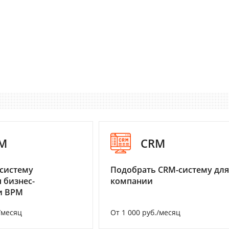
M
CRM
систему
Подобрать CRM-систему для
 бизнес-
компании
и BPM
/месяц
От 1 000 руб./месяц