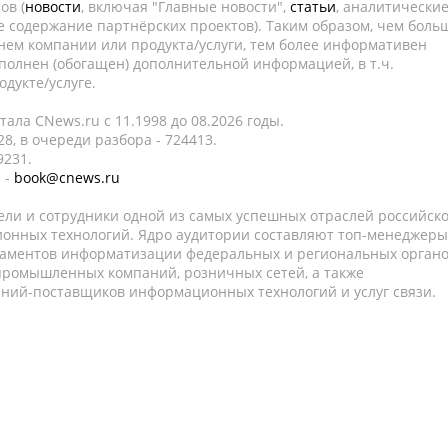
ов (
новости
, включая "Главные новости",
статьи
, аналитически
е содержание партнёрских проектов). Таким образом, чем боль
нем компании или продукта/услуги, тем более информативен
полнен (обогащен) дополнительной информацией, в т.ч.
дукте/услуге.
ала CNews.ru c 11.1998 до 08.2026 годы.
8, в очереди разбора - 724413.
9231.
 -
book@cnews.ru
ели и сотрудники одной из самых успешных отраслей российск
онных технологий. Ядро аудитории составляют топ-менеджеры
таментов информатизации федеральных и региональных орган
 промышленных компаний, розничных сетей, а также
аний-поставщиков информационных технологий и услуг связи.