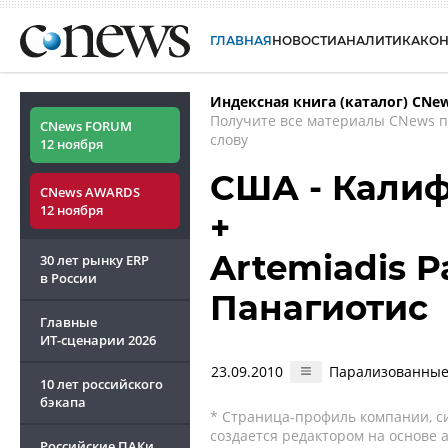
ГЛАВНАЯ
НОВОСТИ
АНАЛИТИКА
КО
Индексная книга (каталог) CNe
Получите все материалы CNews 
CNews FORUM
слову
12 ноября
США - Калиф
CNews AWARDS
12 ноября
+
Artemiadis P
30 лет рынку ERP
в России
Панагиотис
Главные
ИТ-сценарии
2026
23.09.2010
Парализованные 
10 лет российского
бэкапа
* Страница-профиль компании, сис
создается редактором на основе
Российские ПАКи