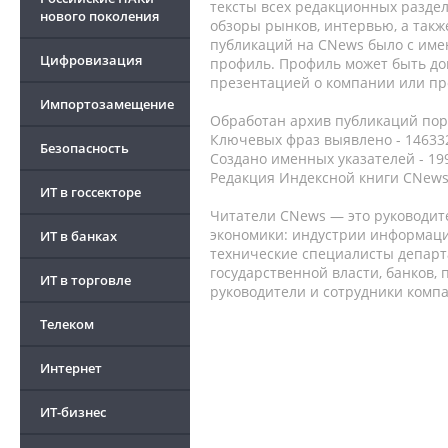
тексты всех редакционных раздел
нового поколения
обзоры рынков, интервью, а такж
публикаций на CNews было с име
Цифровизация
профиль. Профиль может быть до
презентацией о компании или про
Импортозамещение
Обработан архив публикаций порт
Ключевых фраз выявлено - 146332
Безопасность
Создано именных указателей - 19
Редакция Индексной книги CNews
ИТ в госсекторе
Читатели CNews — это руководит
экономики: индустрии информаци
ИТ в банках
технические специалисты депар
государственной власти, банков,
ИТ в торговле
руководители и сотрудники комп
Телеком
Интернет
ИТ-бизнес