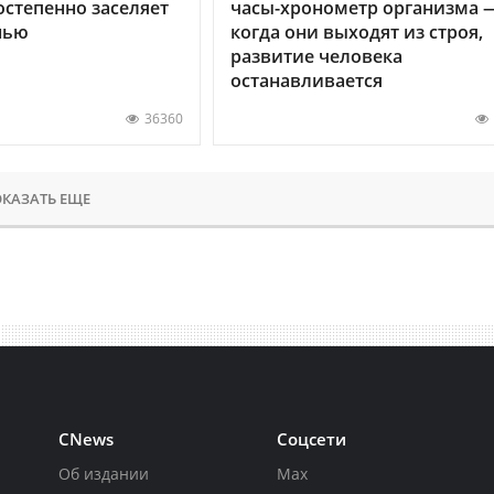
остепенно заселяет
часы-хронометр организма 
нью
когда они выходят из строя,
развитие человека
останавливается
36360
КАЗАТЬ ЕЩЕ
CNews
Соцсети
Об издании
Max