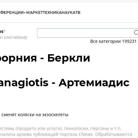
НФЕРЕНЦИИ
МАРКЕТ
ТЕХНИКА
НАУКА
ТВ
ws
*
по ключевому
Все категории
199231
орния - Беркли
anagiotis - Артемиадис
сменят коляски на экзоскелеты
темы (продукта или услуги), технологии, персоны и т.п.
 анализа архива публикаций портала CNews. Обрабатываются