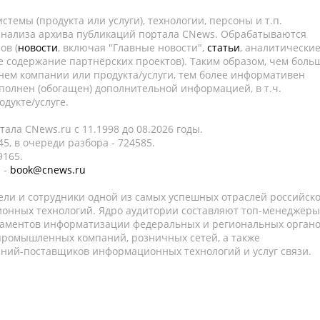
темы (продукта или услуги), технологии, персоны и т.п.
 анализа архива публикаций портала CNews. Обрабатываются
ов (
новости
, включая "Главные новости",
статьи
, аналитически
е содержание партнёрских проектов). Таким образом, чем боль
нем компании или продукта/услуги, тем более информативен
полнен (обогащен) дополнительной информацией, в т.ч.
дукте/услуге.
ала CNews.ru c 11.1998 до 08.2026 годы.
5, в очереди разбора - 724585.
9165.
 -
book@cnews.ru
ели и сотрудники одной из самых успешных отраслей российск
онных технологий. Ядро аудитории составляют топ-менеджеры
таментов информатизации федеральных и региональных орган
 промышленных компаний, розничных сетей, а также
аний-поставщиков информационных технологий и услуг связи.