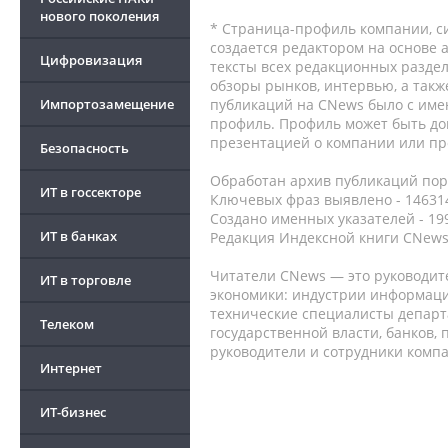
нового поколения
* Страница-профиль компании, сис
создается редактором на основе
Цифровизация
тексты всех редакционных раздел
обзоры рынков, интервью, а такж
Импортозамещение
публикаций на CNews было с име
профиль. Профиль может быть до
презентацией о компании или про
Безопасность
Обработан архив публикаций порт
ИТ в госсекторе
Ключевых фраз выявлено - 146314
Создано именных указателей - 19
ИТ в банках
Редакция Индексной книги CNews
Читатели CNews — это руководит
ИТ в торговле
экономики: индустрии информаци
технические специалисты депар
Телеком
государственной власти, банков,
руководители и сотрудники комп
Интернет
ИТ-бизнес