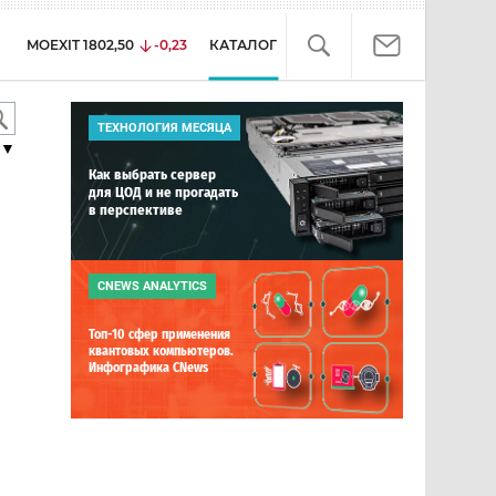
MOEXIT
1802,50
-0,23
КАТАЛОГ
ТЕХНОЛОГИЯ МЕСЯЦА
▼
Как выбрать сервер
для ЦОД и не прогадать
в перспективе
CNEWS ANALYTICS
Топ-10 сфер применения
квантовых компьютеров.
Инфографика CNews