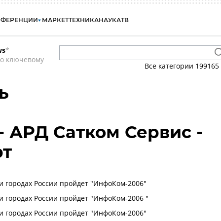
НФЕРЕНЦИИ
МАРКЕТ
ТЕХНИКА
НАУКА
ТВ
ws
*
по ключевому
Все категории
199165
ь
- АРД Сатком Сервис -
рт
ти городах России пройдет "ИнфоКом-2006"
ти городах России пройдет "ИнфоКом-2006 "
ти городах России пройдет "ИнфоКом-2006"