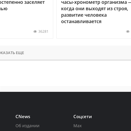
остепенно заселяет
часы-хронометр организма 
нью
когда они выходят из строя,
развитие человека
останавливается
36281
КАЗАТЬ ЕЩЕ
CNews
Соцсети
Об издании
Max