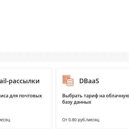
ail-рассылки
DBaaS
иса для почтовых
Выбрать тариф на облачну
базу данных
месяц
От 0.80 руб./месяц