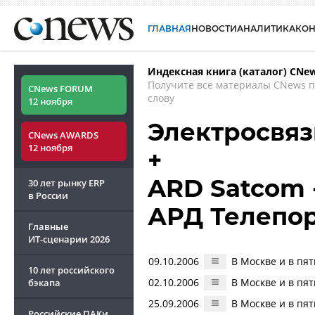
ГЛАВНАЯ
НОВОСТИ
АНАЛИТИКА
КО
Индексная книга (каталог) CNe
Получите все материалы CNews 
CNews FORUM
слову
12 ноября
Электросвяз
CNews AWARDS
12 ноября
+
ARD Satcom 
30 лет рынку ERP
в России
АРД Телепо
Главные
ИТ-сценарии
2026
09.10.2006
В Москве и в пя
10 лет российского
02.10.2006
В Москве и в пя
бэкапа
25.09.2006
В Москве и в пя
Российские ПАКи