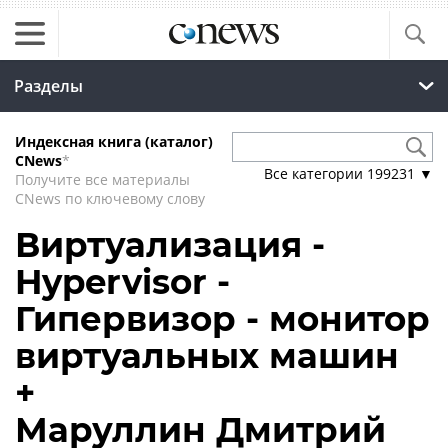
Разделы
Индексная книга (каталог)
CNews
*
Все категории
199231
▼
Получите все материалы
CNews по ключевому слову
Виртуализация -
Hypervisor -
Гипервизор - монитор
виртуальных машин
+
Маруллин Дмитрий