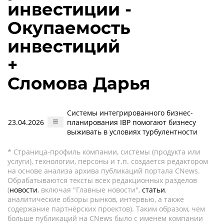
инвестиции -
Окупаемость
инвестиций
+
Сломова Дарья
Системы интегрированного бизнес-
23.04.2026
планирования IBP помогают бизнесу
выживать в условиях турбулентности
* Страница-профиль компании, системы (продукта или
услуги), технологии, персоны и т.п. создается редактором
на основе анализа архива публикаций портала CNews.
Обрабатываются тексты всех редакционных разделов
(
новости
, включая "Главные новости",
статьи
,
аналитические обзоры рынков, интервью, а также
содержание партнёрских проектов). Таким образом, чем
больше публикаций на CNews было с именем компании