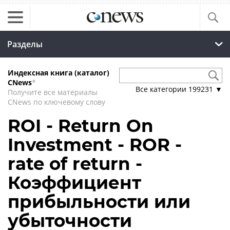
Разделы
Индексная книга (каталог)
CNews
*
Все категории
199231
▼
Получите все материалы
CNews по ключевому слову
ROI - Return On
Investment - ROR -
rate of return -
Коэффициент
прибыльности или
убыточности