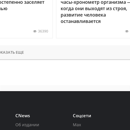
остепенно заселяет
часы-хронометр организма 
нью
когда они выходят из строя,
развитие человека
останавливается
36390
КАЗАТЬ ЕЩЕ
CNews
Соцсети
Об издании
Max