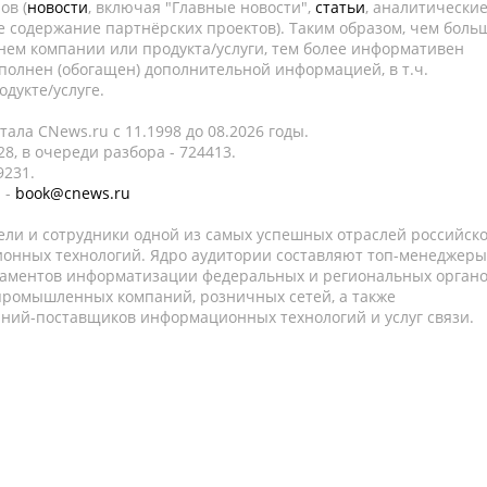
ов (
новости
, включая "Главные новости",
статьи
, аналитически
е содержание партнёрских проектов). Таким образом, чем боль
нем компании или продукта/услуги, тем более информативен
полнен (обогащен) дополнительной информацией, в т.ч.
дукте/услуге.
ала CNews.ru c 11.1998 до 08.2026 годы.
8, в очереди разбора - 724413.
9231.
 -
book@cnews.ru
ели и сотрудники одной из самых успешных отраслей российск
онных технологий. Ядро аудитории составляют топ-менеджеры
таментов информатизации федеральных и региональных орган
 промышленных компаний, розничных сетей, а также
аний-поставщиков информационных технологий и услуг связи.