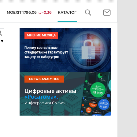
MOEXIT
1796,06
-0,36
КАТАЛОГ
МНЕНИЕ МЕСЯЦА
▼
Почему соответствие
стандартам не гарантирует
защиту от киберугроз
CNEWS ANALYTICS
Цифровые активы
«Росатома».
Инфографика CNews