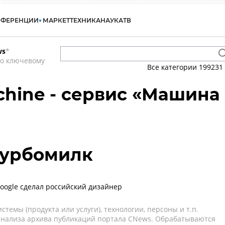
НФЕРЕНЦИИ
МАРКЕТ
ТЕХНИКА
НАУКА
ТВ
ws
*
по ключевому
Все категории
199231
hine - сервис «Машина
 Турбомилк
oogle сделал российский дизайнер
темы (продукта или услуги), технологии, персоны и т.п.
 анализа архива публикаций портала CNews. Обрабатываются