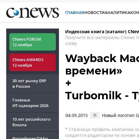
ГЛАВНАЯ
НОВОСТИ
АНАЛИТИКА
КО
Индексная книга (каталог) CNe
Получите все материалы CNews 
CNews FORUM
слову
12 ноября
Wayback Mac
CNews AWARDS
12 ноября
времени»
+
30 лет рынку ERP
в России
Turbomilk -
Главные
ИТ-сценарии
2026
04.09.2015
Новый логотип G
10 лет российского
бэкапа
* Страница-профиль компании, сис
создается редактором на основе
Российские ПАКи