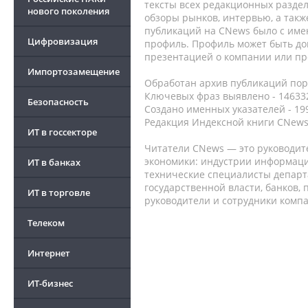
тексты всех редакционных раздел
нового поколения
обзоры рынков, интервью, а такж
публикаций на CNews было с име
Цифровизация
профиль. Профиль может быть до
презентацией о компании или про
Импортозамещение
Обработан архив публикаций порт
Ключевых фраз выявлено - 146332
Безопасность
Создано именных указателей - 19
Редакция Индексной книги CNews
ИТ в госсекторе
Читатели CNews — это руководит
экономики: индустрии информаци
ИТ в банках
технические специалисты депар
государственной власти, банков,
ИТ в торговле
руководители и сотрудники комп
Телеком
Интернет
ИТ-бизнес