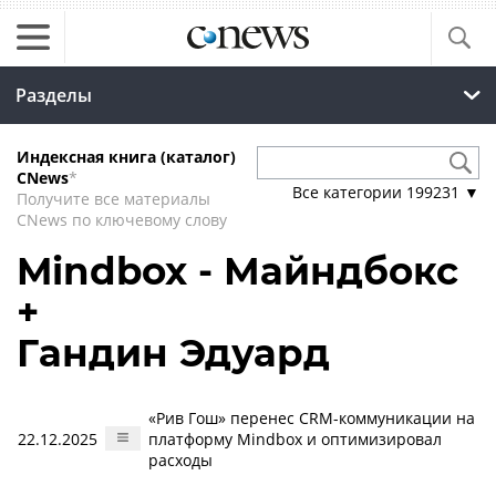
Разделы
Индексная книга (каталог)
CNews
*
Все категории
199231
▼
Получите все материалы
CNews по ключевому слову
Mindbox - Майндбокс
+
Гандин Эдуард
«Рив Гош» перенес CRM-коммуникации на
22.12.2025
платформу Mindbox и оптимизировал
расходы