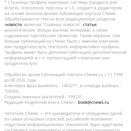
* Страница-профиль компании, системы (продукта или
услуги), технологии, персоны и т.п. создается редактором
на основе анализа архива публикаций портала CNews.
Обрабатываются тексты всех редакционных разделов
(
новости
, включая "Главные новости",
статьи
,
аналитические обзоры рынков, интервью, а также
содержание партнёрских проектов). Таким образом, чем
больше публикаций на CNews было с именем компании
или продукта/услуги, тем более информативен профиль.
Профиль может быть дополнен (обогащен) дополнительной
информацией, в т.ч. презентацией о компании или
продукте/услуге.
Обработан архив публикаций портала CNews.ru c 11.1998
до 08.2026 годы.
Ключевых фраз выявлено - 1463271, в очереди разбора -
724356.
Создано именных указателей - 199231.
Редакция Индексной книги CNews -
book@cnews.ru
Читатели CNews — это руководители и сотрудники одной
из самых успешных отраслей российской экономики:
индустрии информационных технологий. Ядро аудитории
составляют топ-менеджеры и технические специалисты