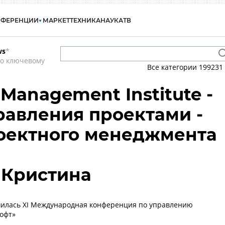
НФЕРЕНЦИИ
МАРКЕТ
ТЕХНИКА
НАУКА
ТВ
ws
*
по ключевому
Все категории
199231
t Management Institute -
равления проектами -
оектного менеджмента
 Кристина
шилась XI Международная конференция по управлению
офт»