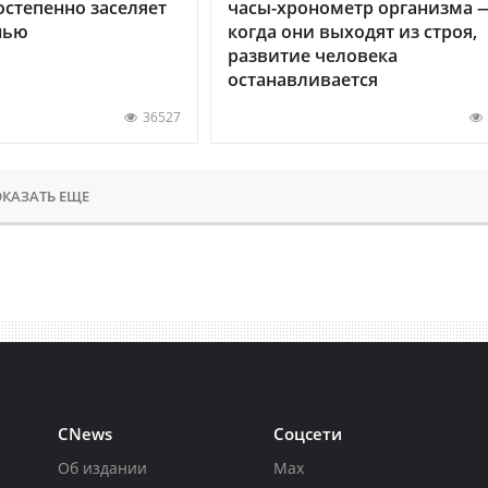
остепенно заселяет
часы-хронометр организма 
нью
когда они выходят из строя,
развитие человека
останавливается
36527
КАЗАТЬ ЕЩЕ
CNews
Соцсети
Об издании
Max