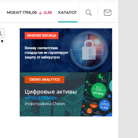
MOEXIT
1796,06
-0,36
КАТАЛОГ
МНЕНИЕ МЕСЯЦА
▼
Почему соответствие
стандартам не гарантирует
защиту от киберугроз
CNEWS ANALYTICS
Цифровые активы
«Росатома».
Инфографика CNews