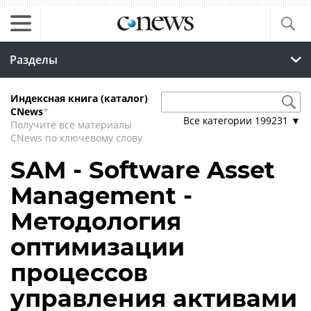
Разделы
Индексная книга (каталог)
CNews
*
Все категории
199231
▼
Получите все материалы
CNews по ключевому слову
SAM - Software Asset
Management -
Методология
оптимизации
процессов
управления активами