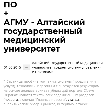
ПО
+
АГМУ - Алтайский
государственный
медицинский
университет
Алтайский государственный медицинский
01.06.2015
университет создает систему управления
ИТ-активами
* Страница-профиль компании, системы (продукта или
услуги), технологии, персоны и т.п. создается редактором
на основе анализа архива публикаций портала CNews.
Обрабатываются тексты всех редакционных разделов
(
новости
, включая "Главные новости",
статьи
,
аналитические обзоры рынков, интервью, а также